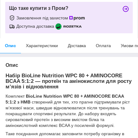
Що таке купити з Пром?
Замовлення під захистом
Доступна доставка
Опис
Характеристики
Доставка
Оплата
Умови п
Опис
Набір BioLine Nutrition WPC 80 + AMINOCORE
BCAA 5:1:2 — протеїн та амінокислоти для росту
м’язів і відновлення
Комплект
BioLine Nutrition WPC 80 + AMINOCORE BCAA
5:1:2 з HMB
створений для тих, хто прагне підтримувати ріст
м’язової маси, швидше відновлюватися після тренувань та
покращувати спортивні результати. До набору входять
сироватковий протеїн з високим вмістом білка та
амінокислотний комплекс BCAA у посиленій формулі.
Таке поєднання допомагає заповнити потребу організму в