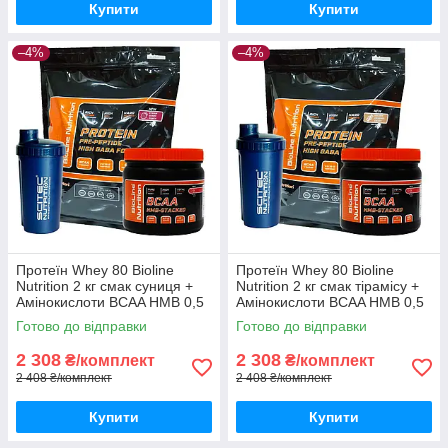
Купити
Купити
–4%
–4%
Протеїн Whey 80 Bioline
Протеїн Whey 80 Bioline
Nutrition 2 кг смак суниця +
Nutrition 2 кг смак тірамісу +
Амінокислоти BCAA HMB 0,5
Амінокислоти BCAA HMB 0,5
кг + шейкер
кг + шейкер
Готово до відправки
Готово до відправки
2 308
2 308
₴/комплект
₴/комплект
2 408 ₴/комплект
2 408 ₴/комплект
Купити
Купити