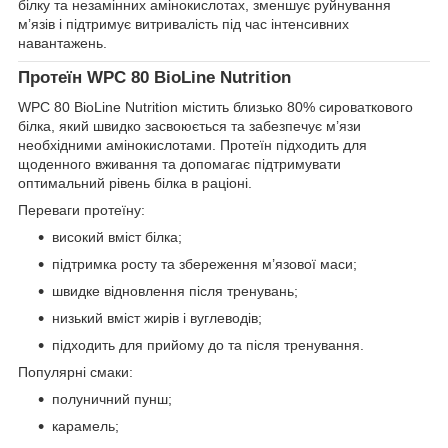
білку та незамінних амінокислотах, зменшує руйнування
м’язів і підтримує витривалість під час інтенсивних
навантажень.
Протеїн WPC 80 BioLine Nutrition
WPC 80 BioLine Nutrition містить близько 80% сироваткового
білка, який швидко засвоюється та забезпечує м’язи
необхідними амінокислотами. Протеїн підходить для
щоденного вживання та допомагає підтримувати
оптимальний рівень білка в раціоні.
Переваги протеїну:
високий вміст білка;
підтримка росту та збереження м’язової маси;
швидке відновлення після тренувань;
низький вміст жирів і вуглеводів;
підходить для прийому до та після тренування.
Популярні смаки:
полуничний пунш;
карамель;