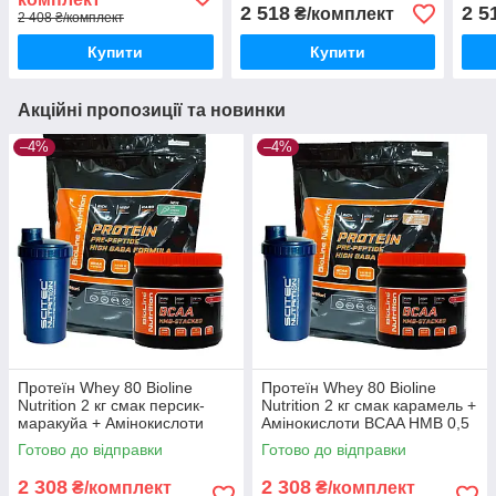
HMB 0,5 кг
HMB 
2 518
2 5
₴/комплект
2 408 ₴/комплект
Купити
Купити
Акційні пропозиції та новинки
–4%
–4%
Протеїн Whey 80 Bioline
Протеїн Whey 80 Bioline
Nutrition 2 кг смак персик-
Nutrition 2 кг смак карамель +
маракуйа + Амінокислоти
Амінокислоти BCAA HMB 0,5
BCAA HMB 0,5 кг + шейкер
кг + шейкер
Готово до відправки
Готово до відправки
2 308
2 308
₴/комплект
₴/комплект