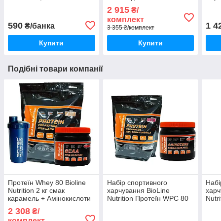
Карнітин + DETOX
Form
2 915
₴/
CLEANING в Подарунок!
Bioli
комплект
590
1 4
₴/банка
3 355 ₴/комплект
Купити
Купити
Подібні товари компанії
Протеїн Whey 80 Bioline
Набір спортивного
Набі
Nutrition 2 кг смак
харчування BioLine
харч
карамель + Амінокислоти
Nutrition Протеїн WPC 80
Nutr
BCAA HMB 0,5 кг + шейкер
зі смаком суниці 2 кг +
зі с
2 308
₴/
AMINOCORE BCAA 5:1:2
AMI
комплект