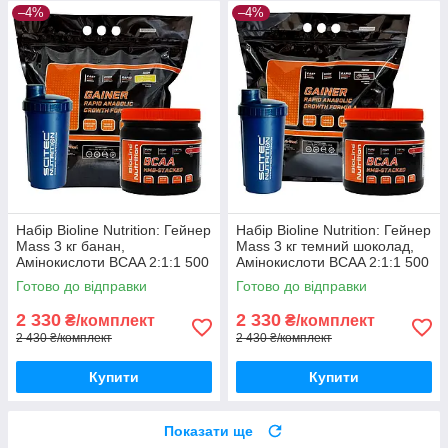
–4%
–4%
Набір Bioline Nutrition: Гейнер
Набір Bioline Nutrition: Гейнер
Mass 3 кг банан,
Mass 3 кг темний шоколад,
Амінокислоти BCAA 2:1:1 500
Амінокислоти BCAA 2:1:1 500
г, Шейкер
г, Шейкер
Готово до відправки
Готово до відправки
2 330
2 330
₴/комплект
₴/комплект
2 430 ₴/комплект
2 430 ₴/комплект
Купити
Купити
Показати ще