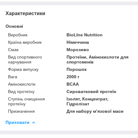
Характеристики
Основні
Виробник
BioLIne Nutrition
Країна виробник
Німеччина
Смак
Морозиво
Вид спортивного
Протеїни, Амінокислоти для
харчування
спортсменів
Форма випуску
Порошок
Вага
2000 г
Амінокислоти
BCAA
Вид протеїну
Сироватковий протеїн
Ступінь очищення
Ізолят, Концентрат,
протеїну
Гідролізат
Призначення
Для набору м’язової маси
Приховати