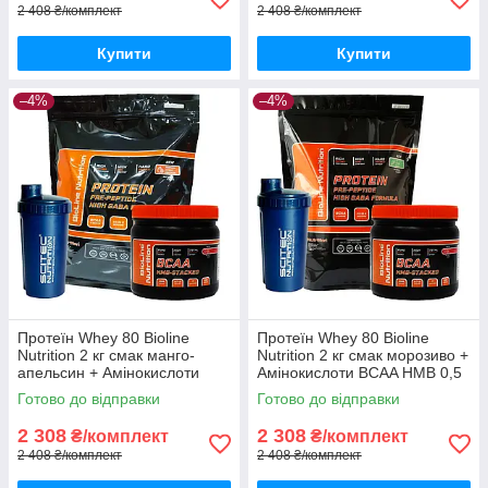
2 408 ₴/комплект
2 408 ₴/комплект
Купити
Купити
–4%
–4%
Протеїн Whey 80 Bioline
Протеїн Whey 80 Bioline
Nutrition 2 кг смак манго-
Nutrition 2 кг смак морозиво +
апельсин + Амінокислоти
Амінокислоти BCAA HMB 0,5
BCAA HMB 0,5 кг + шейкер
кг + шейкер
Готово до відправки
Готово до відправки
2 308
2 308
₴/комплект
₴/комплект
2 408 ₴/комплект
2 408 ₴/комплект