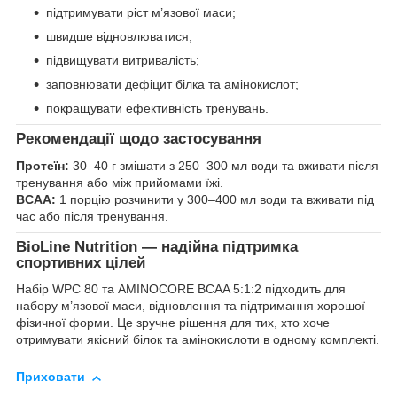
підтримувати ріст м’язової маси;
швидше відновлюватися;
підвищувати витривалість;
заповнювати дефіцит білка та амінокислот;
покращувати ефективність тренувань.
Рекомендації щодо застосування
Протеїн:
30–40 г змішати з 250–300 мл води та вживати після
тренування або між прийомами їжі.
BCAA:
1 порцію розчинити у 300–400 мл води та вживати під
час або після тренування.
BioLine Nutrition — надійна підтримка
спортивних цілей
Набір WPC 80 та AMINOCORE BCAA 5:1:2 підходить для
набору м’язової маси, відновлення та підтримання хорошої
фізичної форми. Це зручне рішення для тих, хто хоче
отримувати якісний білок та амінокислоти в одному комплекті.
Приховати