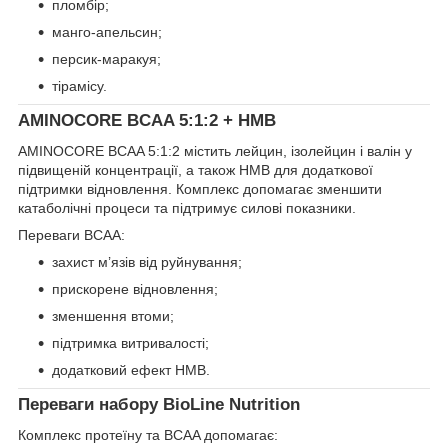
пломбір;
манго-апельсин;
персик-маракуя;
тірамісу.
AMINOCORE BCAA 5:1:2 + HMB
AMINOCORE BCAA 5:1:2 містить лейцин, ізолейцин і валін у
підвищеній концентрації, а також HMB для додаткової
підтримки відновлення. Комплекс допомагає зменшити
катаболічні процеси та підтримує силові показники.
Переваги BCAA:
захист м’язів від руйнування;
прискорене відновлення;
зменшення втоми;
підтримка витривалості;
додатковий ефект HMB.
Переваги набору BioLine Nutrition
Комплекс протеїну та BCAA допомагає: