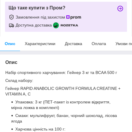
Що таке купити з Пром?
Замовлення під захистом
Доступна доставка
Опис
Характеристики
Доставка
Оплата
Умови п
Опис
Набір спортивного харчування: Гейнер 3 кг та BCAA 500 г
Склад набору:
Гейнер RAPID ANABOLIC GROWTH FORMULA CREATINE +
VITAMIN A, C
Упаковка: 3 кг (ПЕТ-пакет із контролем відкриття,
мірна ложка в комплекті)
Смаки: мультифрукт, банан, чорний шоколад, лісова
ягода
Харчова цінність на 100 г: