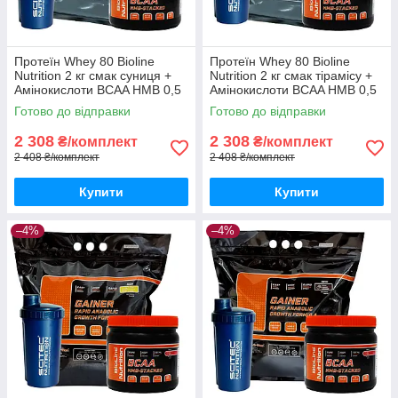
Протеїн Whey 80 Bioline
Протеїн Whey 80 Bioline
Nutrition 2 кг смак суниця +
Nutrition 2 кг смак тірамісу +
Амінокислоти BCAA HMB 0,5
Амінокислоти BCAA HMB 0,5
кг + шейкер
кг + шейкер
Готово до відправки
Готово до відправки
2 308
2 308
₴/комплект
₴/комплект
2 408 ₴/комплект
2 408 ₴/комплект
Купити
Купити
–4%
–4%