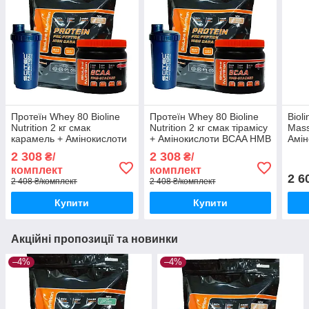
Протеїн Whey 80 Bioline
Протеїн Whey 80 Bioline
Biol
Nutrition 2 кг смак
Nutrition 2 кг смак тірамісу
Mass
карамель + Амінокислоти
+ Амінокислоти BCAA HMB
Амін
BCAA HMB 0,5 кг + шейкер
0,5 кг + шейкер
Stac
2 308
2 308
₴/
₴/
комплект
комплект
2 6
2 408 ₴/комплект
2 408 ₴/комплект
Купити
Купити
Акційні пропозиції та новинки
–4%
–4%