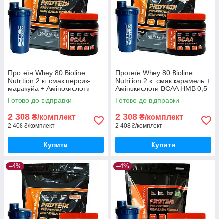
Протеїн Whey 80 Bioline
Протеїн Whey 80 Bioline
Nutrition 2 кг смак персик-
Nutrition 2 кг смак карамель +
маракуйа + Амінокислоти
Амінокислоти BCAA HMB 0,5
BCAA HMB 0,5 кг + шейкер
кг + шейкер
Готово до відправки
Готово до відправки
2 308
2 308
₴/комплект
₴/комплект
2 408 ₴/комплект
2 408 ₴/комплект
Купити
Купити
–4%
–4%