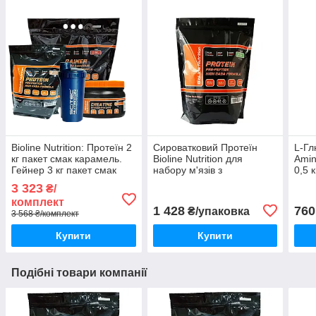
Bioline Nutrition: Протеїн 2
Сироватковий Протеїн
L-Гл
кг пакет смак карамель.
Bioline Nutrition для
Amin
Гейнер 3 кг пакет смак
набору м'язів з
0,5 к
мультифрукт + Креатин і
Амінокислотами, смак
3 323
₴/
Шейкер
пломбір 2 кг
комплект
1 428
760
₴/упаковка
3 568 ₴/комплект
Купити
Купити
Подібні товари компанії