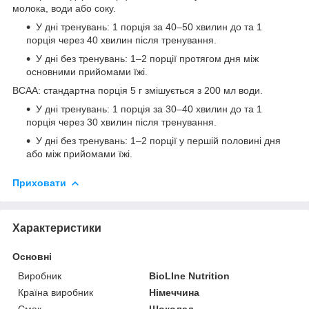
молока, води або соку.
У дні тренувань: 1 порція за 40–50 хвилин до та 1
порція через 40 хвилин після тренування.
У дні без тренувань: 1–2 порції протягом дня між
основними прийомами їжі.
BCAA: стандартна порція 5 г змішується з 200 мл води.
У дні тренувань: 1 порція за 30–40 хвилин до та 1
порція через 30 хвилин після тренування.
У дні без тренувань: 1–2 порції у першій половині дня
або між прийомами їжі.
Приховати
Характеристики
Основні
Виробник
BioLIne Nutrition
Країна виробник
Німеччина
Смак
Шоколад