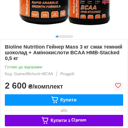
Bioline Nutrition Гейнер Mass 3 кг смак темний
шоколад + Амінокислоти BCAA HMB-Stacked
0,5 кг
Готово до відправки
Код: GainerBlchock+BCAA
Роздріб
2 600
₴/комплект
Купити
або
Купити з