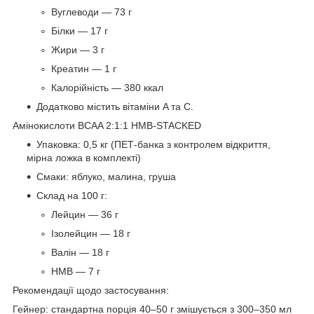
Вуглеводи — 73 г
Білки — 17 г
Жири — 3 г
Креатин — 1 г
Калорійність — 380 ккал
Додатково містить вітаміни A та C.
Амінокислоти BCAA 2:1:1 HMB-STACKED
Упаковка: 0,5 кг (ПЕТ-банка з контролем відкриття,
мірна ложка в комплекті)
Смаки: яблуко, малина, груша
Склад на 100 г:
Лейцин — 36 г
Ізолейцин — 18 г
Валін — 18 г
HMB — 7 г
Рекомендації щодо застосування:
Гейнер: стандартна порція 40–50 г змішується з 300–350 мл