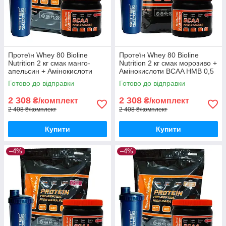
Протеїн Whey 80 Bioline
Протеїн Whey 80 Bioline
Nutrition 2 кг смак манго-
Nutrition 2 кг смак морозиво +
апельсин + Амінокислоти
Амінокислоти BCAA HMB 0,5
BCAA HMB 0,5 кг + шейкер
кг + шейкер
Готово до відправки
Готово до відправки
2 308
2 308
₴/комплект
₴/комплект
2 408 ₴/комплект
2 408 ₴/комплект
Купити
Купити
–4%
–4%