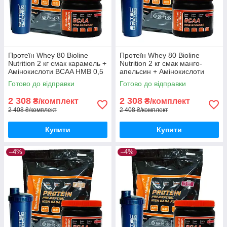
Протеїн Whey 80 Bioline
Протеїн Whey 80 Bioline
Nutrition 2 кг смак карамель +
Nutrition 2 кг смак манго-
Амінокислоти BCAA HMB 0,5
апельсин + Амінокислоти
кг + шейкер
BCAA HMB 0,5 кг + шейкер
Готово до відправки
Готово до відправки
2 308
2 308
₴/комплект
₴/комплект
2 408 ₴/комплект
2 408 ₴/комплект
Купити
Купити
–4%
–4%