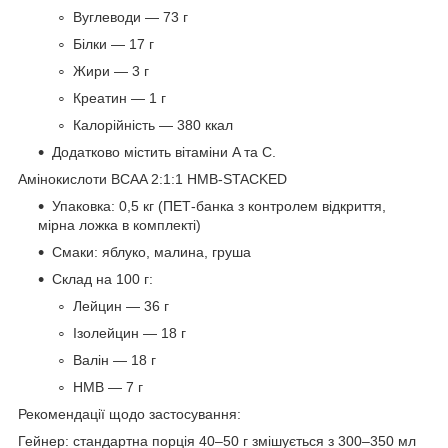
Вуглеводи — 73 г
Білки — 17 г
Жири — 3 г
Креатин — 1 г
Калорійність — 380 ккал
Додатково містить вітаміни A та C.
Амінокислоти BCAA 2:1:1 HMB-STACKED
Упаковка: 0,5 кг (ПЕТ-банка з контролем відкриття,
мірна ложка в комплекті)
Смаки: яблуко, малина, груша
Склад на 100 г:
Лейцин — 36 г
Ізолейцин — 18 г
Валін — 18 г
HMB — 7 г
Рекомендації щодо застосування:
Гейнер: стандартна порція 40–50 г змішується з 300–350 мл