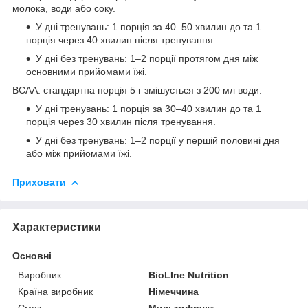
молока, води або соку.
У дні тренувань: 1 порція за 40–50 хвилин до та 1
порція через 40 хвилин після тренування.
У дні без тренувань: 1–2 порції протягом дня між
основними прийомами їжі.
BCAA: стандартна порція 5 г змішується з 200 мл води.
У дні тренувань: 1 порція за 30–40 хвилин до та 1
порція через 30 хвилин після тренування.
У дні без тренувань: 1–2 порції у першій половині дня
або між прийомами їжі.
Приховати
Характеристики
Основні
Виробник
BioLIne Nutrition
Країна виробник
Німеччина
Смак
Мультифрукт