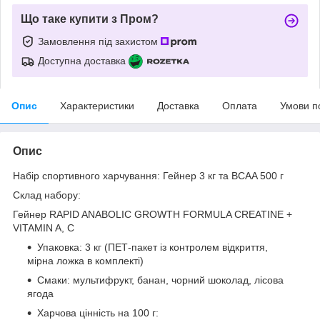
Що таке купити з Пром?
Замовлення під захистом
Доступна доставка
Опис
Характеристики
Доставка
Оплата
Умови п
Опис
Набір спортивного харчування: Гейнер 3 кг та BCAA 500 г
Склад набору:
Гейнер RAPID ANABOLIC GROWTH FORMULA CREATINE +
VITAMIN A, C
Упаковка: 3 кг (ПЕТ-пакет із контролем відкриття,
мірна ложка в комплекті)
Смаки: мультифрукт, банан, чорний шоколад, лісова
ягода
Харчова цінність на 100 г: