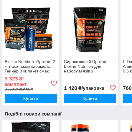
Bioline Nutrition: Протеїн 2
Сироватковий Протеїн
L-Гл
кг пакет смак карамель.
Bioline Nutrition для
Amin
Гейнер 3 кг пакет смак
набору м'язів з
0,5 к
мультифрукт + Креатин і
Амінокислотами, смак
3 323
₴/
Шейкер
пломбір 2 кг
комплект
1 428
760
₴/упаковка
3 568 ₴/комплект
Купити
Купити
Подібні товари компанії