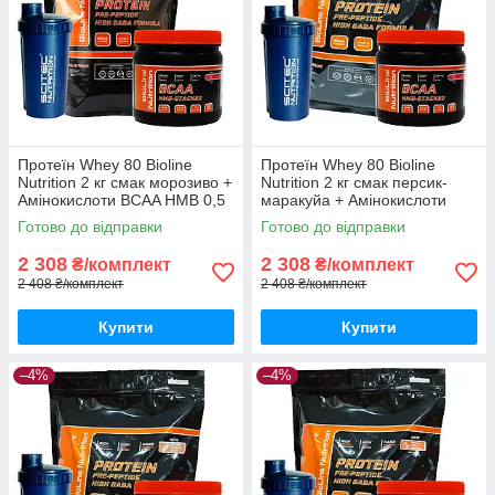
Протеїн Whey 80 Bioline
Протеїн Whey 80 Bioline
Nutrition 2 кг смак морозиво +
Nutrition 2 кг смак персик-
Амінокислоти BCAA HMB 0,5
маракуйа + Амінокислоти
кг + шейкер
BCAA HMB 0,5 кг + шейкер
Готово до відправки
Готово до відправки
2 308
2 308
₴/комплект
₴/комплект
2 408 ₴/комплект
2 408 ₴/комплект
Купити
Купити
–4%
–4%