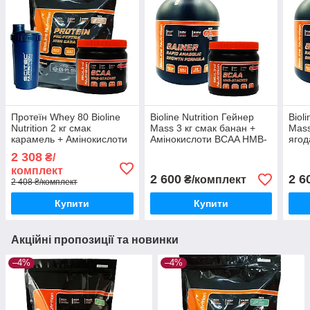
Протеїн Whey 80 Bioline
Bioline Nutrition Гейнер
Biol
Nutrition 2 кг смак
Mass 3 кг смак банан +
Mass
карамель + Амінокислоти
Амінокислоти BCAA HMB-
ягод
BCAA HMB 0,5 кг + шейкер
Stacked 0,5 кг
BCAA
2 308
₴/
комплект
2 600
2 6
₴/комплект
2 408 ₴/комплект
Купити
Купити
Акційні пропозиції та новинки
–4%
–4%