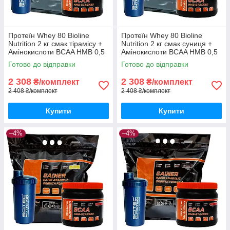
Протеїн Whey 80 Bioline
Протеїн Whey 80 Bioline
Nutrition 2 кг смак тірамісу +
Nutrition 2 кг смак суниця +
Амінокислоти BCAA HMB 0,5
Амінокислоти BCAA HMB 0,5
кг + шейкер
кг + шейкер
Готово до відправки
Готово до відправки
2 308
2 308
₴/комплект
₴/комплект
2 408 ₴/комплект
2 408 ₴/комплект
Купити
Купити
–4%
–4%