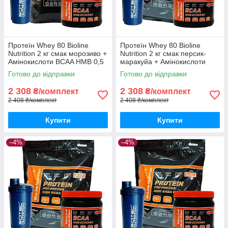
Протеїн Whey 80 Bioline
Протеїн Whey 80 Bioline
Nutrition 2 кг смак морозиво +
Nutrition 2 кг смак персик-
Амінокислоти BCAA HMB 0,5
маракуйа + Амінокислоти
кг + шейкер
BCAA HMB 0,5 кг + шейкер
Готово до відправки
Готово до відправки
2 308
2 308
₴/комплект
₴/комплект
2 408 ₴/комплект
2 408 ₴/комплект
Купити
Купити
–4%
–4%