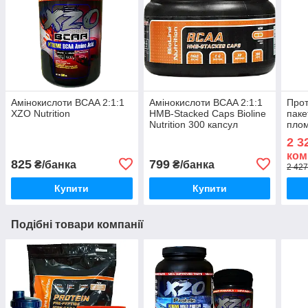
Амінокислоти BCAA 2:1:1
Амінокислоти BCAA 2:1:1
Прот
XZO Nutrition
HMB-Stacked Caps Bioline
паке
Nutrition 300 капсул
плом
BCAA
2 3
Шей
ком
825
799
₴/банка
₴/банка
2 427
Купити
Купити
Подібні товари компанії