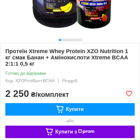
Протеїн Xtreme Whey Protein XZO Nutrition 1
кг смак Банан + Амінокислоти Xtreme BCAA
2:1:1 0,5 кг
Готово до відправки
Код: XZOProtBan+BCAA
Роздріб
2 250
₴/комплект
Купити
або
Купити з