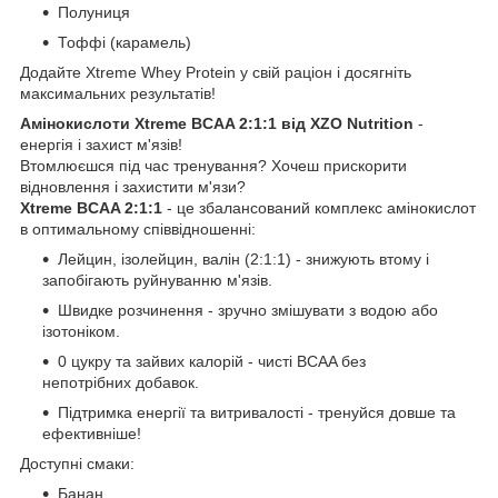
Полуниця
Тоффі (карамель)
Додайте Xtreme Whey Protein у свій раціон і досягніть
максимальних результатів!
Амінокислоти Xtreme BCAA 2:1:1 від XZO Nutrition
-
енергія і захист м'язів!
Втомлюєшся під час тренування? Хочеш прискорити
відновлення і захистити м'язи?
Xtreme BCAA 2:1:1
- це збалансований комплекс амінокислот
в оптимальному співвідношенні:
Лейцин, ізолейцин, валін (2:1:1) - знижують втому і
запобігають руйнуванню м'язів.
Швидке розчинення - зручно змішувати з водою або
ізотоніком.
0 цукру та зайвих калорій - чисті BCAA без
непотрібних добавок.
Підтримка енергії та витривалості - тренуйся довше та
ефективніше!
Доступні смаки:
Банан