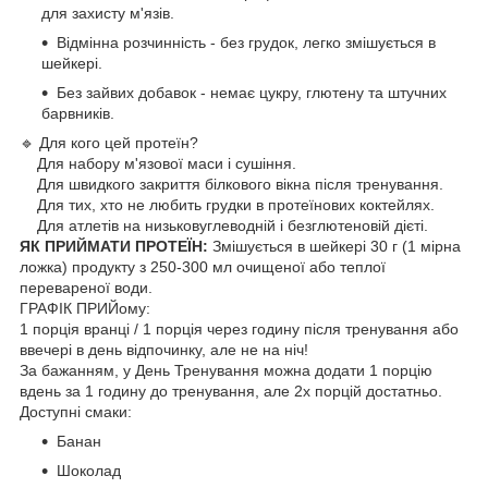
для захисту м'язів.
Відмінна розчинність - без грудок, легко змішується в
шейкері.
Без зайвих добавок - немає цукру, глютену та штучних
барвників.
🔹 Для кого цей протеїн?
Для набору м'язової маси і сушіння.
Для швидкого закриття білкового вікна після тренування.
Для тих, хто не любить грудки в протеїнових коктейлях.
Для атлетів на низьковуглеводній і безглютеновій дієті.
ЯК ПРИЙМАТИ ПРОТЕЇН:
Змішується в шейкері 30 г (1 мірна
ложка) продукту з 250-300 мл очищеної або теплої
перевареної води.
ГРАФІК ПРИЙому:
1 порція вранці / 1 порція через годину після тренування або
ввечері в день відпочинку, але не на ніч!
За бажанням, у День Тренування можна додати 1 порцію
вдень за 1 годину до тренування, але 2х порцій достатньо.
Доступні смаки:
Банан
Шоколад