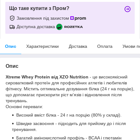
Що таке купити з Пром?
Замовлення під захистом
Доступна доставка
Опис
Характеристики
Доставка
Оплата
Умови п
Опис
Xtreme Whey Protein від XZO Nutrition
- це високоякісний
сироватковий протеїн для професійних атлетів і любителів
фітнесу. Містить оптимальне дозування білка (24 г на порцію),
що допомагає прискорити ріст м'язів і відновлення після
тренувань.
Основні переваги:
Високий вміст білка - 24 г на порцію (80% у складі).
Швидке засвоєння - підходить для прийому до і після
тренування.
Багатий амінокислотний профіль - BCAA і глютамін