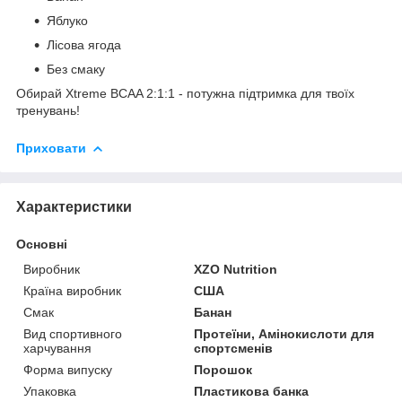
Яблуко
Лісова ягода
Без смаку
Обирай Xtreme BCAA 2:1:1 - потужна підтримка для твоїх
тренувань!
Приховати
Характеристики
Основні
Виробник
XZO Nutrition
Країна виробник
США
Смак
Банан
Вид спортивного
Протеїни, Амінокислоти для
харчування
спортсменів
Форма випуску
Порошок
Упаковка
Пластикова банка