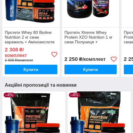
Протеїн Whey 80 Bioline
Протеїн Xtreme Whey
Прот
Nutrition 2 кг смак
Protein XZO Nutrition 1 кг
Prot
карамель + Амінокислоти
смак Полуниця +
смак
BCAA HMB 0,5 кг + шейкер
Амінокислоти Xtreme
Амін
2 308
₴/
BCAA 2:1:1 0,5 кг
BCAA
комплект
2 250
2 2
₴/комплект
2 408 ₴/комплект
Купити
Купити
Акційні пропозиції та новинки
–4%
–4%