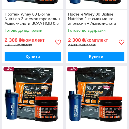
Протеїн Whey 80 Bioline
Протеїн Whey 80 Bioline
Nutrition 2 кг смак карамель +
Nutrition 2 кг смак манго-
Амінокислоти BCAA HMB 0,5
апельсин + Амінокислоти
кг + шейкер
BCAA HMB 0,5 кг + шейкер
Готово до відправки
Готово до відправки
2 308
2 308
₴/комплект
₴/комплект
2 408 ₴/комплект
2 408 ₴/комплект
Купити
Купити
–4%
–4%