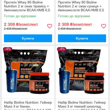
Протеїн Whey 80 Bioline
Протеїн Whey 80 Bioline
Nutrition 2 кг смак тірамісу +
Nutrition 2 кг смак суниця +
Амінокислоти BCAA HMB 0,5
Амінокислоти BCAA HMB 0,5
кг + шейкер
кг + шейкер
Готово до відправки
Готово до відправки
2 308
2 308
₴/комплект
₴/комплект
2 408 ₴/комплект
2 408 ₴/комплект
Купити
Купити
–4%
–4%
Набір Bioline Nutrition: Гейнер
Набір Bioline Nutrition: Гейнер
Mass 3 кг банан,
Mass 3 кг темний шоколад,