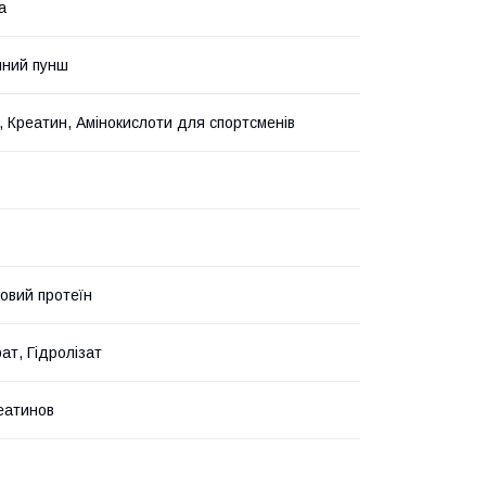
а
чний пунш
, Креатин, Амінокислоти для спортсменів
овий протеїн
ат, Гідролізат
еатинов