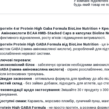
У компанії підключені
будь-який товар не п
ротеїн 4 кг Protein High Gaba Formula BioLine Nutrition + Кр
 Амінокислоти BCAA HMB-Stacked Caps в капсулах Bioline Nu
фективного відновлення, росту м'язів і підвищення витривалості.
ротеїн Protein High GABA Formula від BioLine Nutrition
- це і
містом GABA (гамма-аміномасляної кислоти), розроблений для підт
озслаблення нервової системи.
лючові переваги:
исокоякісний білок
- забезпечує організм необхідними амінокисл
GABA (гамма-аміномасляна кислота)
- сприяє розслабленню, по
ісля інтенсивних тренувань.
Швидке засвоєння
- оптимальна формула для прийому до або піс
Чистий склад
- без зайвих добавок, підходить для атлетів, що сте
Рекомендації щодо застосування:
Змішайте 30 г продукту з 300
ренування.
оступні смаки:
Карамель, морозиво пломбір, суничний пунш, манго
rotein High GABA Formula
- не просто протеїн, а розумна формул