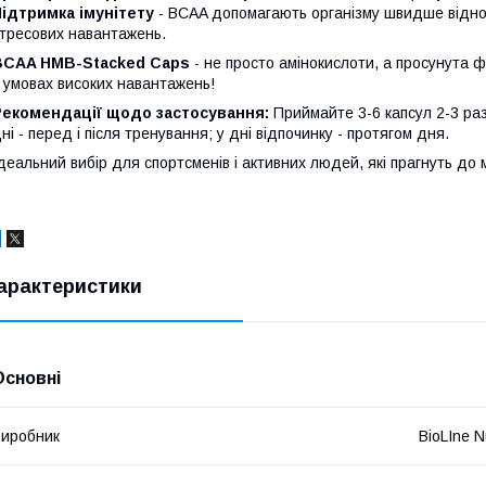
ідтримка імунітету
- BCAA допомагають організму швидше відновл
тресових навантажень.
BCAA HMB-Stacked Caps
- не просто амінокислоти, а просунута 
 умовах високих навантажень!
Рекомендації щодо застосування:
Приймайте 3-6 капсул 2-3 раз
ні - перед і після тренування; у дні відпочинку - протягом дня.
деальний вибір для спортсменів і активних людей, які прагнуть до 
арактеристики
Основні
иробник
BioLIne Nu