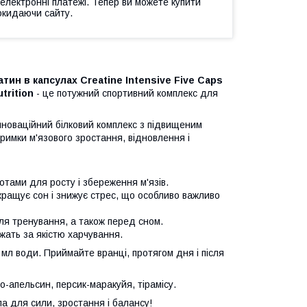
 електронні платежі. Тепер ви можете купити
окидаючи сайту.
еатин в капсулах Creatine Intensive Five Caps
trition
- це потужний спортивний комплекс для
нноваційний білковий комплекс з підвищеним
римки м'язового зростання, відновлення і
отами для росту і збереження м'язів.
кращує сон і знижує стрес, що особливо важливо
ля тренування, а також перед сном.
жать за якістю харчування.
 мл води. Приймайте вранці, протягом дня і після
-апельсин, персик-маракуйя, тірамісу.
а для сили, зростання і балансу!