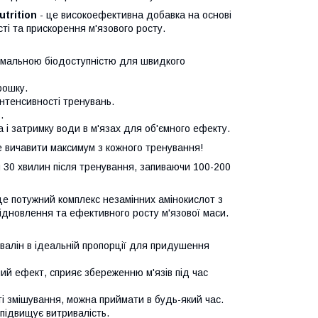
utrition
- це високоефективна добавка на основі
ті та прискорення м'язового росту.
имальною біодоступністю для швидкого
рошку.
інтенсивності тренувань.
.
а і затримку води в м'язах для об'ємного ефекту.
е вичавити максимум з кожного тренування!
 30 хвилин після тренування, запиваючи 100-200
це потужний комплекс незамінних амінокислот з
ідновлення та ефективного росту м'язової маси.
 валін в ідеальній пропорції для придушення
ий ефект, сприяє збереженню м'язів під час
і змішування, можна приймати в будь-який час.
 підвищує витривалість.