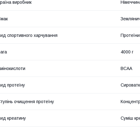
раїна виробник
Німеччин
Смак
Земляни
ид спортивного харчування
Протеїни
ага
4000 г
мінокислоти
BCAA
ид протеїну
Сироватк
тупінь очищення протеїну
Концентр
ид креатину
Суміш кр