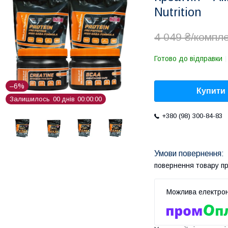
Nutrition
4 049 ₴/компл
Готово до відправки
–6%
Купити
Залишилось
0
0
днів
0
0
0
0
0
0
+380 (98) 300-84-83
повернення товару п