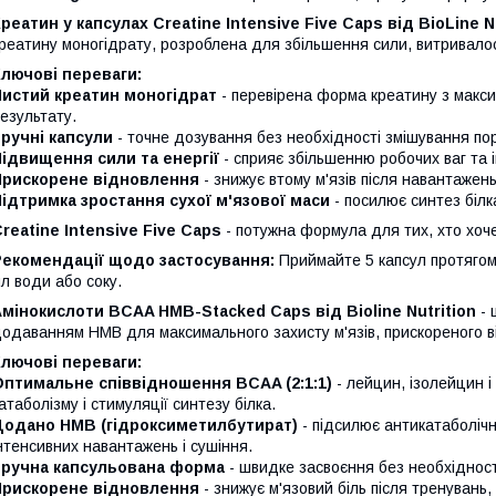
реатин у капсулах Creatine Intensive Five Caps від BioLine N
реатину моногідрату, розроблена для збільшення сили, витривалос
лючові переваги:
Чистий креатин моногідрат
- перевірена форма креатину з макс
езультату.
ручні капсули
- точне дозування без необхідності змішування по
ідвищення сили та енергії
- сприяє збільшенню робочих ваг та 
Прискорене відновлення
- знижує втому м'язів після навантажень
ідтримка зростання сухої м'язової маси
- посилює синтез білк
reatine Intensive Five Caps
- потужна формула для тих, хто хоч
Рекомендації щодо застосування:
Приймайте 5 капсул протягом
л води або соку.
мінокислоти BCAA HMB-Stacked Caps від Bioline Nutrition
- 
одаванням HMB для максимального захисту м'язів, прискореного в
лючові переваги:
Оптимальне співвідношення BCAA (2:1:1)
- лейцин, ізолейцин і
атаболізму і стимуляції синтезу білка.
Додано HMB (гідроксиметилбутират)
- підсилює антикатаболічн
нтенсивних навантажень і сушіння.
Зручна капсульована форма
- швидке засвоєння без необхідност
Прискорене відновлення
- знижує м'язовий біль після тренувань,