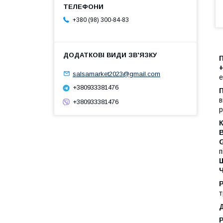
+380 (98) 300-84-83
П
+
salsamarket2023@gmail.com
е
+380933381476
П
в
+380933381476
р
К
В
п
т
Д
P