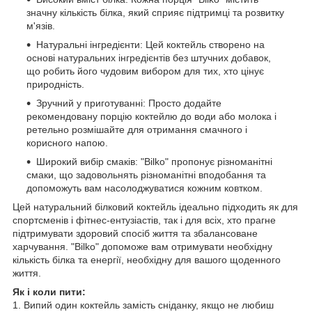
значну кількість білка, який сприяє підтримці та розвитку
м'язів.
Натуральні інгредієнти: Цей коктейль створено на
основі натуральних інгредієнтів без штучних добавок,
що робить його чудовим вибором для тих, хто цінує
природність.
Зручний у приготуванні: Просто додайте
рекомендовану порцію коктейлю до води або молока і
ретельно розмішайте для отримання смачного і
корисного напою.
Широкий вибір смаків: "Bilko" пропонує різноманітні
смаки, що задовольнять різноманітні вподобання та
допоможуть вам насолоджуватися кожним ковтком.
Цей натуральний білковий коктейль ідеально підходить як для
спортсменів і фітнес-ентузіастів, так і для всіх, хто прагне
підтримувати здоровий спосіб життя та збалансоване
харчування. "Bilko" допоможе вам отримувати необхідну
кількість білка та енергії, необхідну для вашого щоденного
життя.
Як і коли пити:
1. Випий один коктейль замість сніданку, якщо не любиш