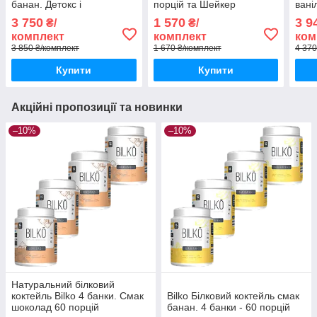
банан. Детокс і
порцій та Шейкер
ваніл
жироспалювач Bilko
Жиро
3 750
1 570
3 9
₴/
₴/
Дето
комплект
комплект
ком
3 850 ₴/комплект
1 670 ₴/комплект
4 370
Купити
Купити
Акційні пропозиції та новинки
–10%
–10%
Натуральний білковий
коктейль Bilko 4 банки. Смак
Bilko Білковий коктейль смак
шоколад 60 порцій
банан. 4 банки - 60 порцій