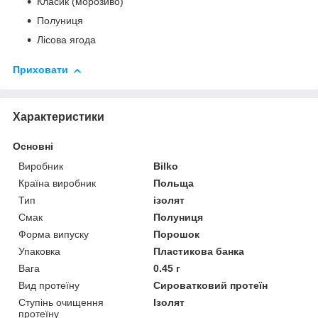
Класик (морозиво)
Полуниця
Лісова ягода
Приховати
Характеристики
Основні
Виробник
Bilko
Країна виробник
Польща
Тип
ізолят
Смак
Полуниця
Форма випуску
Порошок
Упаковка
Пластикова банка
Вага
0.45 г
Вид протеїну
Сироватковий протеїн
Ступінь очищення
Ізолят
протеїну