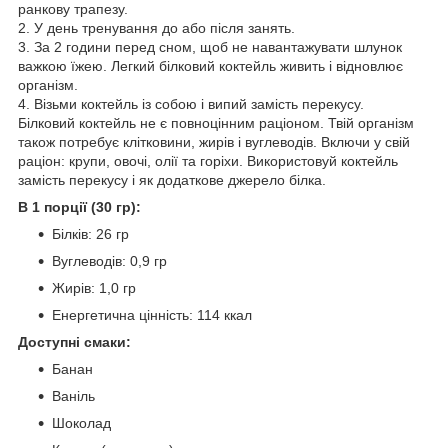
ранкову трапезу.
2. У день тренування до або після занять.
3. За 2 години перед сном, щоб не навантажувати шлунок
важкою їжею. Легкий білковий коктейль живить і відновлює
організм.
4. Візьми коктейль із собою і випий замість перекусу.
Білковий коктейль не є повноцінним раціоном. Твій організм
також потребує клітковини, жирів і вуглеводів. Включи у свій
раціон: крупи, овочі, олії та горіхи. Використовуй коктейль
замість перекусу і як додаткове джерело білка.
В 1 порції (30 гр):
Білків: 26 гр
Вуглеводів: 0,9 гр
Жирів: 1,0 гр
Енергетична цінність: 114 ккал
Доступні смаки:
Банан
Ваніль
Шоколад