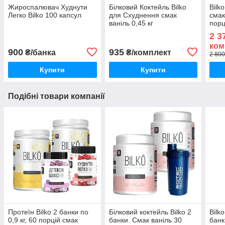
Жироспалювач Худнути
Білковий Коктейль Bilko
Bilk
Легко Bilko 100 капсул
для Схуднення смак
смак
ваніль 0,45 кг
порц
Жир
2 3
ком
900
935
₴/банка
₴/комплект
2 800
Купити
Купити
Подібні товари компанії
Протеїн Bilko 2 банки по
Білковий коктейль Bilko 2
Bilk
0,9 кг, 60 порцій смак
банки. Смак ваніль 30
банк