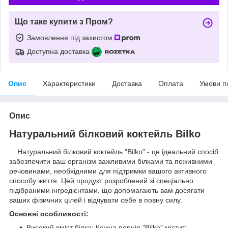
Що таке купити з Пром?
Замовлення під захистом
Доступна доставка
Опис
Характеристики
Доставка
Оплата
Умови п
Опис
Натуральний білковий коктейль Bilko
Натуральний білковий коктейль "Bilko" - це ідеальний спосіб
забезпечити ваш організм важливими білками та поживними
речовинами, необхідними для підтримки вашого активного
способу життя. Цей продукт розроблений зі спеціально
підібраними інгредієнтами, що допомагають вам досягати
ваших фізичних цілей і відчувати себе в повну силу.
Основні особливості:
Високий вміст білка: Кожна порція "Bilko" містить