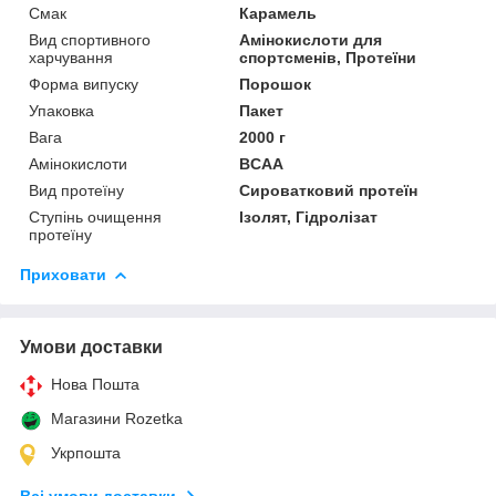
Смак
Карамель
Вид спортивного
Амінокислоти для
харчування
спортсменів, Протеїни
Форма випуску
Порошок
Упаковка
Пакет
Вага
2000 г
Амінокислоти
BCAA
Вид протеїну
Сироватковий протеїн
Ступінь очищення
Ізолят, Гідролізат
протеїну
Приховати
Умови доставки
Нова Пошта
Магазини Rozetka
Укрпошта
Всі умови доставки