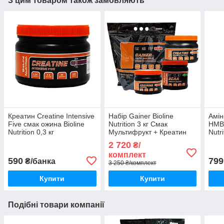
З цим товаром також замовляють
Креатин Creatine Intensive
Набір Gainer Bioline
Амін
Five смак ожина Bioline
Nutrition 3 кг Смак
HMB-
Nutrition 0,3 кг
Мультифрукт + Креатин
Nutr
150 капсул + Всаа 2:1:1
2 720
₴/
0,5 кг + Аргінін 0,2 кг
комплект
590
799
₴/банка
3 250 ₴/комплект
Купити
Купити
Подібні товари компанії