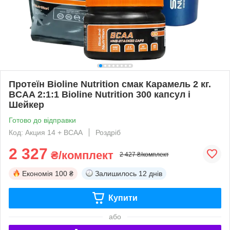
Протеїн Bioline Nutrition смак Карамель 2 кг.
BCAA 2:1:1 Bioline Nutrition 300 капсул і
Шейкер
Готово до відправки
Код: Акция 14 + BCAA
Роздріб
2 327
₴/комплект
2 427 ₴/комплект
Економія
100 ₴
Залишилось
12 днів
Купити
або