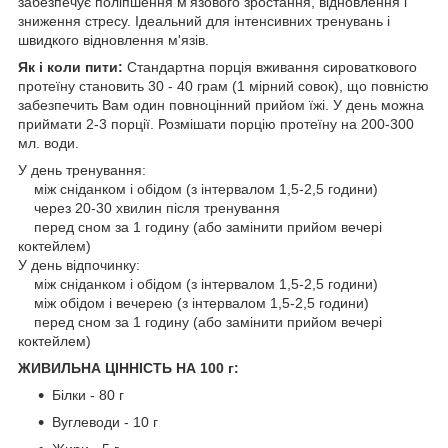
забезпечує поліпшення м'язового зростання, відновлення і
зниження стресу. Ідеальний для інтенсивних тренувань і
швидкого відновлення м'язів.
Як і коли пити:
Стандартна порція вживання сироваткового
протеїну становить 30 - 40 грам (1 мірний совок), що повністю
забезпечить Вам один повноцінний прийом їжі. У день можна
приймати 2-3 порції. Розмішати порцію протеїну на 200-300
мл. води.
У день тренування:
між сніданком і обідом (з інтервалом 1,5-2,5 години)
через 20-30 хвилин після тренування
перед сном за 1 годину (або замінити прийом вечері
коктейлем)
У день відпочинку:
між сніданком і обідом (з інтервалом 1,5-2,5 години)
між обідом і вечерею (з інтервалом 1,5-2,5 години)
перед сном за 1 годину (або замінити прийом вечері
коктейлем)
ЖИВИЛЬНА ЦІННІСТЬ НА 100 г:
Білки - 80 г
Вуглеводи - 10 г