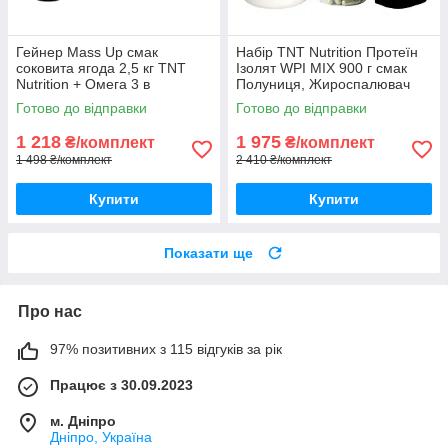
Гейнер Mass Up смак
Набір TNT Nutrition Протеїн
соковита ягода 2,5 кг TNT
Ізолят WPI MIX 900 г смак
Nutrition + Омега 3 в
Полуниця, Жироспалювач
подарунок
Shape Rush, Риб'ячий Жир
Готово до відправки
Готово до відправки
Omega-3Корисний
протеїновий
1 218
1 975
₴/комплект
₴/комплект
1 498 ₴/комплект
2 410 ₴/комплект
Купити
Купити
Показати ще
Про нас
97% позитивних з 115 відгуків за рік
Працює з 30.09.2023
м. Дніпро
Дніпро, Україна