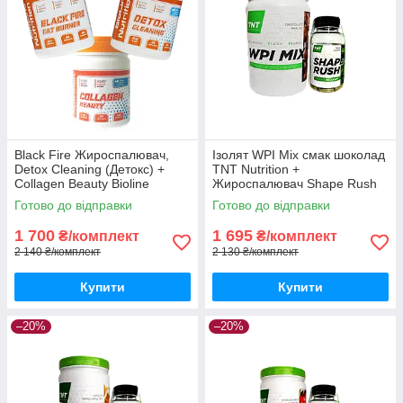
Black Fire Жироспалювач,
Ізолят WPI Mix смак шоколад
Detox Cleaning (Детокс) +
TNT Nutrition +
Collagen Beauty Bioline
Жироспалювач Shape Rush
Nutrition
Готово до відправки
Готово до відправки
1 700
1 695
₴/комплект
₴/комплект
2 140 ₴/комплект
2 130 ₴/комплект
Купити
Купити
–20%
–20%