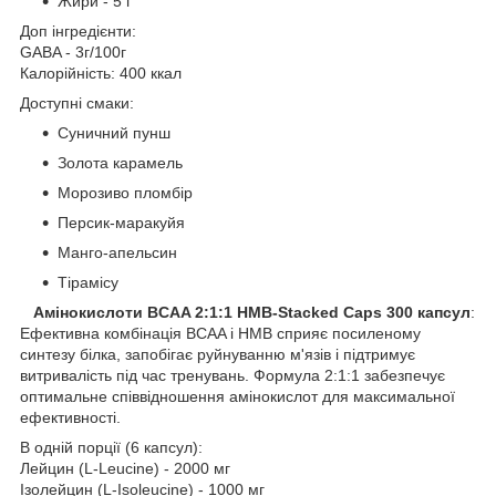
Жири - 5 г
Доп інгредієнти:
GABA - 3г/100г
Калорійність: 400 ккал
Доступні смаки:
Суничний пунш
Золота карамель
Морозиво пломбір
Персик-маракуйя
Манго-апельсин
Тірамісу
Амінокислоти BCAA 2:1:1 HMB-Stacked Caps 300 капсул
:
Ефективна комбінація BCAA і HMB сприяє посиленому
синтезу білка, запобігає руйнуванню м'язів і підтримує
витривалість під час тренувань. Формула 2:1:1 забезпечує
оптимальне співвідношення амінокислот для максимальної
ефективності.
В одній порції (6 капсул):
Лейцин (L-Leucine) - 2000 мг
Ізолейцин (L-Isoleucine) - 1000 мг