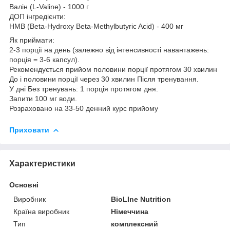
Валін (L-Valine) - 1000 г
ДОП інгредієнти:
HMB (Beta-Hydroxy Beta-Methylbutyric Acid) - 400 мг
Як приймати:
2-3 порції на день (залежно від інтенсивності навантажень:
порція = 3-6 капсул).
Рекомендується прийом половини порції протягом 30 хвилин
До і половини порції через 30 хвилин Після тренування.
У дні Без тренувань: 1 порція протягом дня.
Запити 100 мг води.
Розраховано на 33-50 денний курс прийому
Приховати
Характеристики
Основні
Виробник
BioLIne Nutrition
Країна виробник
Німеччина
Тип
комплексний