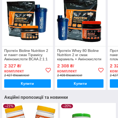
Протеїн Bioline Nutrition 2
Протеїн Whey 80 Bioline
Прот
кг пакет смак Тірамісу.
Nutrition 2 кг смак
паке
Амінокислоти BCAA 2:1:1
карамель + Амінокислоти
плом
300 капсул і Шейкер
BCAA HMB 0,5 кг + шейкер
BCAA
2 327
2 308
2 3
₴/
₴/
Шей
комплект
комплект
ком
2 427 ₴/комплект
2 408 ₴/комплект
2 427
Купити
Купити
Акційні пропозиції та новинки
–21%
–20%