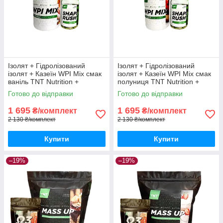
Ізолят + Гідролізований
Ізолят + Гідролізований
ізолят + Казеїн WPI Mix смак
ізолят + Казеїн WPI Mix смак
ваніль TNT Nutrition +
полуниця TNT Nutrition +
Жироспалювач Shape Rush
Shape Rush
Готово до відправки
Готово до відправки
1 695
1 695
₴/комплект
₴/комплект
2 130 ₴/комплект
2 130 ₴/комплект
Купити
Купити
–19%
–19%