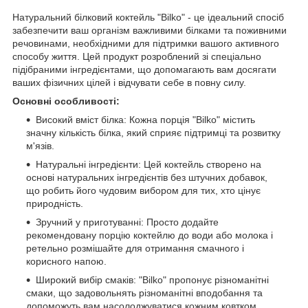
Натуральний білковий коктейль "Bilko" - це ідеальний спосіб
забезпечити ваш організм важливими білками та поживними
речовинами, необхідними для підтримки вашого активного
способу життя. Цей продукт розроблений зі спеціально
підібраними інгредієнтами, що допомагають вам досягати
ваших фізичних цілей і відчувати себе в повну силу.
Основні особливості:
Високий вміст білка: Кожна порція "Bilko" містить
значну кількість білка, який сприяє підтримці та розвитку
м'язів.
Натуральні інгредієнти: Цей коктейль створено на
основі натуральних інгредієнтів без штучних добавок,
що робить його чудовим вибором для тих, хто цінує
природність.
Зручний у приготуванні: Просто додайте
рекомендовану порцію коктейлю до води або молока і
ретельно розмішайте для отримання смачного і
корисного напою.
Широкий вибір смаків: "Bilko" пропонує різноманітні
смаки, що задовольнять різноманітні вподобання та
допоможуть вам насолоджуватися кожним ковтком.