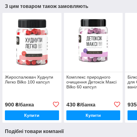
З цим товаром також замовляють
Жироспалювач Худнути
Комплекс природного
Білк
Легко Bilko 100 капсул
очищення Детоксік Максі
для 
Bilko 60 капсул
вані
900
430
935
₴/банка
₴/банка
Купити
Купити
Подібні товари компанії