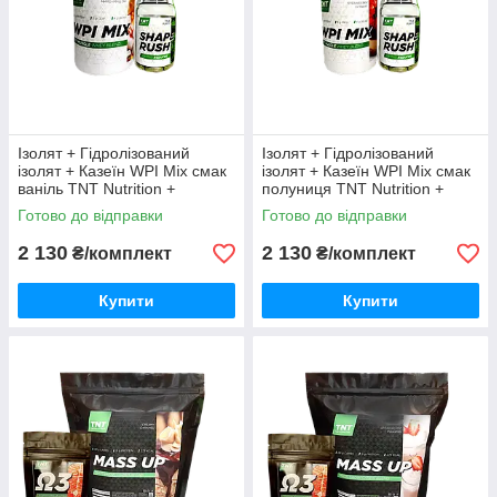
Ізолят + Гідролізований
Ізолят + Гідролізований
ізолят + Казеїн WPI Mix смак
ізолят + Казеїн WPI Mix смак
ваніль TNT Nutrition +
полуниця TNT Nutrition +
Жироспалювач Shape Rush
Shape Rush
Готово до відправки
Готово до відправки
2 130
2 130
₴/комплект
₴/комплект
Купити
Купити