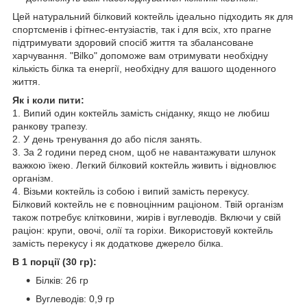
Цей натуральний білковий коктейль ідеально підходить як для
спортсменів і фітнес-ентузіастів, так і для всіх, хто прагне
підтримувати здоровий спосіб життя та збалансоване
харчування. "Bilko" допоможе вам отримувати необхідну
кількість білка та енергії, необхідну для вашого щоденного
життя.
Як і коли пити:
1. Випий один коктейль замість сніданку, якщо не любиш
ранкову трапезу.
2. У день тренування до або після занять.
3. За 2 години перед сном, щоб не навантажувати шлунок
важкою їжею. Легкий білковий коктейль живить і відновлює
організм.
4. Візьми коктейль із собою і випий замість перекусу.
Білковий коктейль не є повноцінним раціоном. Твій організм
також потребує клітковини, жирів і вуглеводів. Включи у свій
раціон: крупи, овочі, олії та горіхи. Використовуй коктейль
замість перекусу і як додаткове джерело білка.
В 1 порції (30 гр):
Білків: 26 гр
Вуглеводів: 0,9 гр