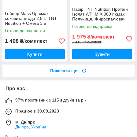
Набір TNT Nutrition Протеїн
Гейнер Mass Up смак
Ізолят WPI MIX 900 г смак
соковита ягода 2,5 кг TNT
Полуниця, Жироспалювач
Nutrition + Омега 3 в
Shape Rush, Риб'ячий Жир
Готово до відправки
подарунок
Omega-3Корисний
Готово до відправки
протеїновий
1 975
₴/комплект
1 498
₴/комплект
2 410 ₴/комплект
Купити
Купити
Показати ще
Про нас
97% позитивних з 115 відгуків за рік
Працює з 30.09.2023
м. Дніпро
Дніпро, Україна