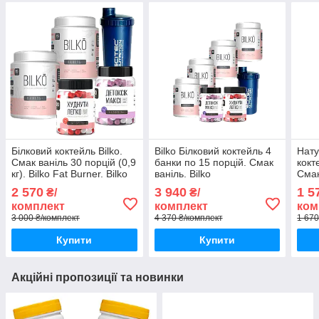
Білковий коктейль Bilko.
Bilko Білковий коктейль 4
Нату
Смак ваніль 30 порцій (0,9
банки по 15 порцій. Смак
кокт
кг). Bilko Fat Burner. Bilko
ваніль. Bilko
Смак
Detox + Шейкер
Жироспалювач. Bilko
Шей
2 570
3 940
1 5
₴/
₴/
Детоксік Максі + Шейкер
комплект
комплект
ком
3 000 ₴/комплект
4 370 ₴/комплект
1 670
Купити
Купити
Акційні пропозиції та новинки