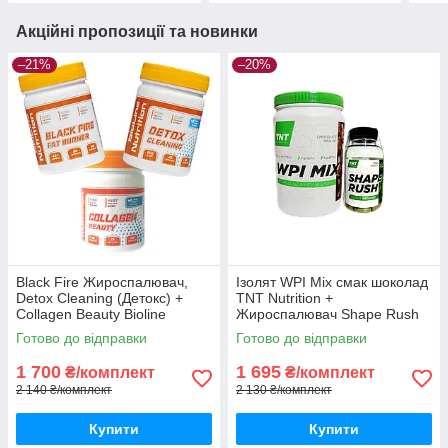
Акційні пропозиції та новинки
–21%
–20%
Black Fire Жироспалювач,
Ізолят WPI Mix смак шоколад
Detox Cleaning (Детокс) +
TNT Nutrition +
Collagen Beauty Bioline
Жироспалювач Shape Rush
Nutrition
Готово до відправки
Готово до відправки
1 700
1 695
₴/комплект
₴/комплект
2 140 ₴/комплект
2 130 ₴/комплект
Купити
Купити