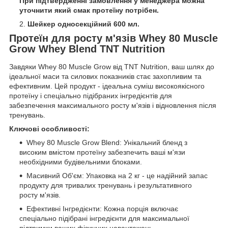
При підтвердженні замовлення у менеджера можна
уточнити який смак протеїну потрібен.
Шейкер односекційний 600 мл.
Протеїн для росту м'язів Whey 80 Muscle
Grow Whey Blend TNT Nutrition
Завдяки Whey 80 Muscle Grow від TNT Nutrition, ваш шлях до
ідеальної маси та силових показників стає захопливим та
ефективним. Цей продукт - ідеальна суміш високоякісного
протеїну і спеціально підібраних інгредієнтів для
забезпечення максимального росту м'язів і відновлення після
тренувань.
Ключові особливості:
Whey 80 Muscle Grow Blend: Унікальний бленд з
високим вмістом протеїну забезпечить ваші м'язи
необхідними будівельними блоками.
Масивний Об'єм: Упаковка на 2 кг - це надійний запас
продукту для тривалих тренувань і результативного
росту м'язів.
Ефективні Інгредієнти: Кожна порція включає
спеціально підібрані інгредієнти для максимальної