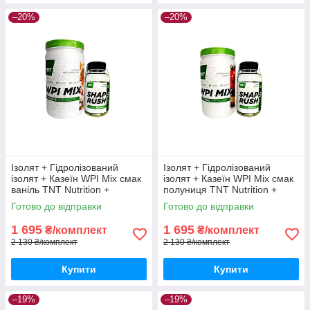
–20%
–20%
Ізолят + Гідролізований
Ізолят + Гідролізований
ізолят + Казеїн WPI Mix смак
ізолят + Казеїн WPI Mix смак
ваніль TNT Nutrition +
полуниця TNT Nutrition +
Жироспалювач Shape Rush
Shape Rush
Готово до відправки
Готово до відправки
1 695
1 695
₴/комплект
₴/комплект
2 130 ₴/комплект
2 130 ₴/комплект
Купити
Купити
–19%
–19%