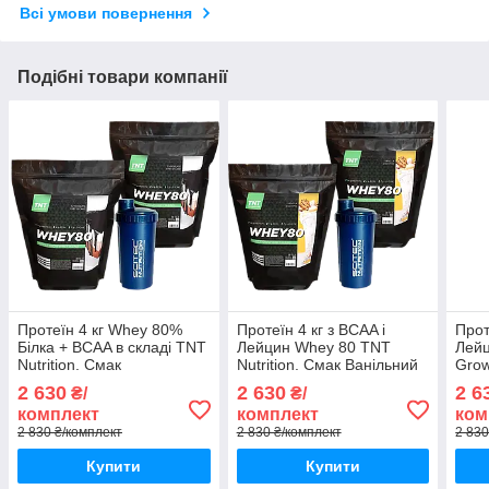
Всі умови повернення
Подібні товари компанії
Протеїн 4 кг Whey 80%
Протеїн 4 кг з BCAA і
Прот
Білка + BCAA в складі TNT
Лейцин Whey 80 TNT
Лейц
Nutrition. Смак
Nutrition. Смак Ванільний
Grow
Шоколадний Чізкейк +
Коктейль + Шейкер
Альп
2 630
2 630
2 6
₴/
₴/
Шейкер
+ Ш
комплект
комплект
ком
2 830 ₴/комплект
2 830 ₴/комплект
2 830
Купити
Купити