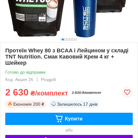
Протеїн Whey 80 з BCAA і Лейцином у складі
TNT Nutrition. Смак Кавовий Крем 4 кг +
Шейкер
Готово до відправки
Код: Акция 26
Роздріб
2 630
₴/комплект
2 830 ₴/комплект
Економія
200 ₴
Залишилось
17 днів
Купити
або