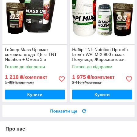
Гейнер Mass Up смак
Набір TNT Nutrition Протеїн
соковита ягода 2,5 кг TNT
Ізолят WPI MIX 900 г смак
Nutrition + Омега 3 в
Полуниця, Жироспалювач
подарунок
Shape Rush, Риб'ячий Жир
Готово до відправки
Готово до відправки
Omega-3Корисний
протеїновий
1 218
1 975
₴/комплект
₴/комплект
1 498 ₴/комплект
2 410 ₴/комплект
Купити
Купити
Показати ще
Про нас