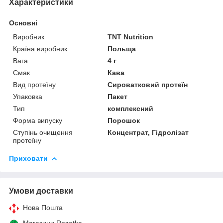
Характеристики
Основні
Виробник
TNT Nutrition
Країна виробник
Польща
Вага
4 г
Смак
Кава
Вид протеїну
Сироватковий протеїн
Упаковка
Пакет
Тип
комплексний
Форма випуску
Порошок
Ступінь очищення
Концентрат, Гідролізат
протеїну
Приховати
Умови доставки
Нова Пошта
Магазини Rozetka