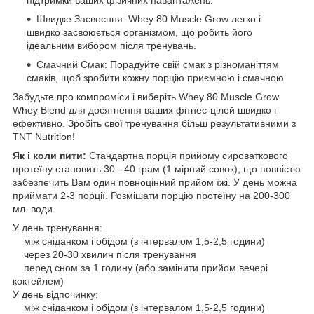
підтримки ваших фізичних навантажень.
Швидке Засвоєння: Whey 80 Muscle Grow легко і
швидко засвоюється організмом, що робить його
ідеальним вибором після тренувань.
Смачний Смак: Порадуйте свій смак з різноманіттям
смаків, щоб зробити кожну порцію приємною і смачною.
Забудьте про компроміси і виберіть Whey 80 Muscle Grow
Whey Blend для досягнення ваших фітнес-цілей швидко і
ефективно. Зробіть свої тренування більш результативними з
TNT Nutrition!
Як і коли пити:
Стандартна порція прийому сироваткового
протеїну становить 30 - 40 грам (1 мірний совок), що повністю
забезпечить Вам один повноцінний прийом їжі. У день можна
приймати 2-3 порції. Розмішати порцію протеїну на 200-300
мл. води.
У день тренування:
між сніданком і обідом (з інтервалом 1,5-2,5 години)
через 20-30 хвилин після тренування
перед сном за 1 годину (або замінити прийом вечері
коктейлем)
У день відпочинку:
між сніданком і обідом (з інтервалом 1,5-2,5 години)