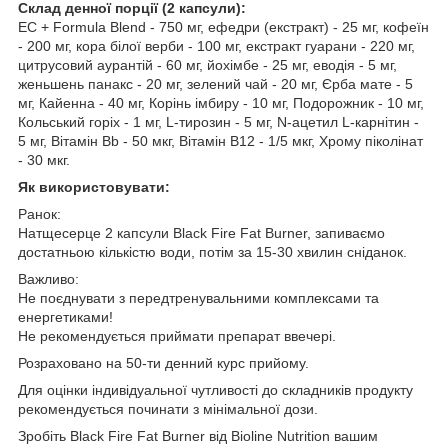
Склад денної порції (2 капсули):
EC + Formula Blend - 750 мг, ефедри (екстракт) - 25 мг, кофеїн
- 200 мг, кора білої верби - 100 мг, екстракт гуарани - 220 мг,
цитрусовий аурантій - 60 мг, йохімбе - 25 мг, еводія - 5 мг,
женьшень панакс - 20 мг, зелений чай - 20 мг, Єрба мате - 5
мг, Кайенна - 40 мг, Корінь імбиру - 10 мг, Подорожник - 10 мг,
Кольський горіх - 1 мг, L-тирозин - 5 мг, N-ацетил L-карнітин -
5 мг, Вітамін Bb - 50 мкг, Вітамін B12 - 1/5 мкг, Хрому піколінат
- 30 мкг.
Як використовувати:
Ранок:
Натщесерце 2 капсули Black Fire Fat Burner, запиваємо
достатньою кількістю води, потім за 15-30 хвилин сніданок.
Важливо:
Не поєднувати з передтренувальними комплексами та
енергетиками!
Не рекомендується приймати препарат ввечері.
Розраховано на 50-ти денний курс прийому.
Для оцінки індивідуальної чутливості до складників продукту
рекомендується починати з мінімальної дози.
Зробіть Black Fire Fat Burner від Bioline Nutrition вашим