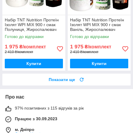
Набір TNT Nutrition Протеїн
Набір TNT Nutrition Протеїн
Ізолят WPI MIX 900 г смак
Ізолят WPI MIX 900 г смак
Полуниця, Жироспалювач
Ваніль, Жироспалювач
Shape Rush, Риб'ячий Жир
Shape Rush, Риб'ячий Жир
Готово до відправки
Готово до відправки
Omega-3Корисний
Omega-3Корисний
протеїновий
протеїновий
1 975
1 975
₴/комплект
₴/комплект
2 410 ₴/комплект
2 410 ₴/комплект
Купити
Купити
Показати ще
Про нас
97% позитивних з 115 відгуків за рік
Працює з 30.09.2023
м. Дніпро