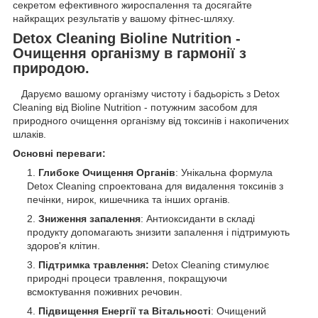
секретом ефективного жироспалення та досягайте
найкращих результатів у вашому фітнес-шляху.
Detox Cleaning Bioline Nutrition -
Очищення організму в гармонії з
природою.
Даруємо вашому організму чистоту і бадьорість з Detox
Cleaning від Bioline Nutrition - потужним засобом для
природного очищення організму від токсинів і накопичених
шлаків.
Основні переваги:
Глибоке Очищення Органів
: Унікальна формула
Detox Cleaning спроектована для видалення токсинів з
печінки, нирок, кишечника та інших органів.
Зниження запалення
: Антиоксиданти в складі
продукту допомагають знизити запалення і підтримують
здоров'я клітин.
Підтримка травлення:
Detox Cleaning стимулює
природні процеси травлення, покращуючи
всмоктування поживних речовин.
Підвищення Енергії та Вітальності
: Очищений