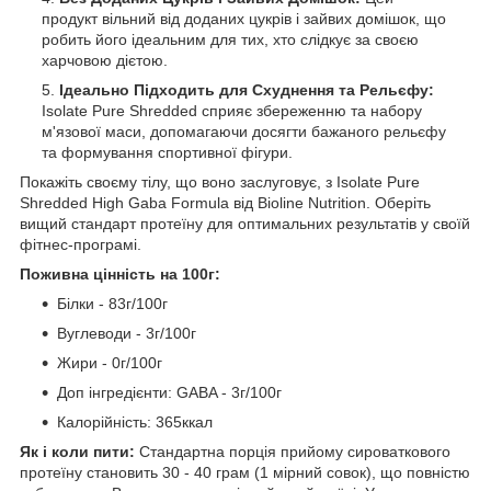
продукт вільний від доданих цукрів і зайвих домішок, що
робить його ідеальним для тих, хто слідкує за своєю
харчовою дієтою.
Ідеально Підходить для Схуднення та Рельєфу:
Isolate Pure Shredded сприяє збереженню та набору
м'язової маси, допомагаючи досягти бажаного рельєфу
та формування спортивної фігури.
Покажіть своєму тілу, що воно заслуговує, з Isolate Pure
Shredded High Gaba Formula від Bioline Nutrition. Оберіть
вищий стандарт протеїну для оптимальних результатів у своїй
фітнес-програмі.
Поживна цінність на 100г:
Білки - 83г/100г
Вуглеводи - 3г/100г
Жири - 0г/100г
Доп інгредієнти: GABA - 3г/100г
Калорійність: 365ккал
Як і коли пити:
Стандартна порція прийому сироваткового
протеїну становить 30 - 40 грам (1 мірний совок), що повністю