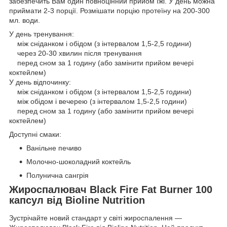
забезпечить Вам один повноцінний прийом їжі. У день можна
приймати 2-3 порції. Розмішати порцію протеїну на 200-300
мл. води.
У день тренування:
між сніданком і обідом (з інтервалом 1,5-2,5 години)
через 20-30 хвилин після тренування
перед сном за 1 годину (або замінити прийом вечері
коктейлем)
У день відпочинку:
між сніданком і обідом (з інтервалом 1,5-2,5 години)
між обідом і вечерею (з інтервалом 1,5-2,5 години)
перед сном за 1 годину (або замінити прийом вечері
коктейлем)
Доступні смаки:
Ванільне печиво
Молочно-шоколадний коктейль
Полунична сангрія
Жироспалювач Black Fire Fat Burner 100
капсул від Bioline Nutrition
Зустрічайте новий стандарт у світі жироспалення —