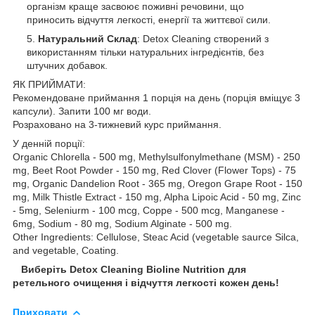
організм краще засвоює поживні речовини, що
приносить відчуття легкості, енергії та життєвої сили.
Натуральний Склад
: Detox Cleaning створений з
використанням тільки натуральних інгредієнтів, без
штучних добавок.
ЯК ПРИЙМАТИ:
Рекомендоване приймання 1 порція на день (порція вміщує 3
капсули). Запити 100 мг води.
Розраховано на 3-тижневий курс приймання.
У денній порції:
Organic Chlorella - 500 mg, Methylsulfonylmethane (MSM) - 250
mg, Beet Root Powder - 150 mg, Red Clover (Flower Tops) - 75
mg, Organic Dandelion Root - 365 mg, Oregon Grape Root - 150
mg, Milk Thistle Extract - 150 mg, Alpha Lipoic Acid - 50 mg, Zinc
- 5mg, Seleniurm - 100 mcg, Coppe - 500 mcg, Manganese -
6mg, Sodium - 80 mg, Sodium Alginate - 500 mg.
Other Ingredients: Cellulose, Steac Acid (vegetable saurce Silca,
and vegetable, Coating.
Виберіть Detox Cleaning Bioline Nutrition для
ретельного очищення і відчуття легкості кожен день!
Приховати