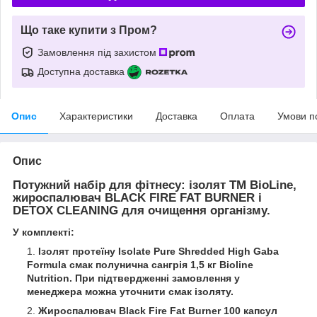
Що таке купити з Пром?
Замовлення під захистом
Доступна доставка
Опис
Характеристики
Доставка
Оплата
Умови п
Опис
Потужний набір для фітнесу: ізолят TM BioLine,
жироспалювач BLACK FIRE FAT BURNER і
DETOX CLEANING для очищення організму.
У комплекті:
Ізолят протеїну Isolate Pure Shredded High Gaba
Formula смак полунична сангрія 1,5 кг Bioline
Nutrition.
При підтвердженні замовлення у
менеджера можна уточнити смак ізоляту.
Жироспалювач Black Fire Fat Burner 100 капсул