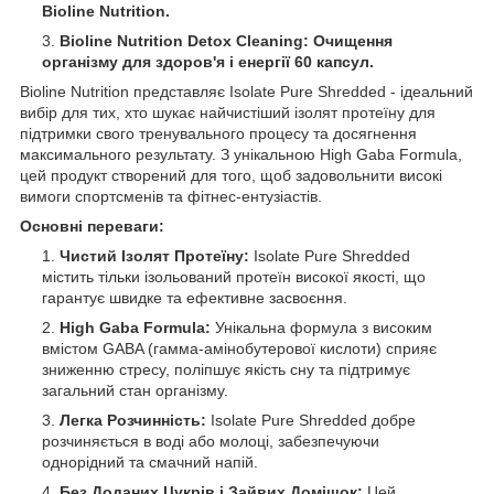
Bioline Nutrition.
Bioline Nutrition Detox Cleaning: Очищення
організму для здоров'я і енергії 60 капсул.
Bioline Nutrition представляє Isolate Pure Shredded - ідеальний
вибір для тих, хто шукає найчистіший ізолят протеїну для
підтримки свого тренувального процесу та досягнення
максимального результату. З унікальною High Gaba Formula,
цей продукт створений для того, щоб задовольнити високі
вимоги спортсменів та фітнес-ентузіастів.
Основні переваги:
Чистий Ізолят Протеїну:
Isolate Pure Shredded
містить тільки ізольований протеїн високої якості, що
гарантує швидке та ефективне засвоєння.
High Gaba Formula:
Унікальна формула з високим
вмістом GABA (гамма-амінобутерової кислоти) сприяє
зниженню стресу, поліпшує якість сну та підтримує
загальний стан організму.
Легка Розчинність:
Isolate Pure Shredded добре
розчиняється в воді або молоці, забезпечуючи
однорідний та смачний напій.
Без Доданих Цукрів і Зайвих Домішок:
Цей