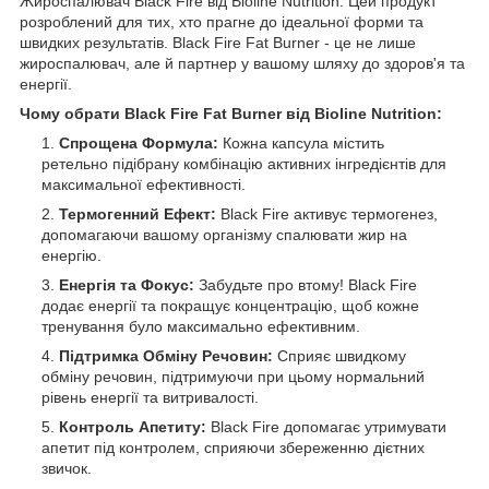
Жироспалювач Black Fire від Bioline Nutrition. Цей продукт
розроблений для тих, хто прагне до ідеальної форми та
швидких результатів. Black Fire Fat Burner - це не лише
жироспалювач, але й партнер у вашому шляху до здоров'я та
енергії.
Чому обрати Black Fire Fat Burner від Bioline Nutrition:
Спрощена Формула:
Кожна капсула містить
ретельно підібрану комбінацію активних інгредієнтів для
максимальної ефективності.
Термогенний Ефект:
Black Fire активує термогенез,
допомагаючи вашому організму спалювати жир на
енергію.
Енергія та Фокус:
Забудьте про втому! Black Fire
додає енергії та покращує концентрацію, щоб кожне
тренування було максимально ефективним.
Підтримка Обміну Речовин:
Сприяє швидкому
обміну речовин, підтримуючи при цьому нормальний
рівень енергії та витривалості.
Контроль Апетиту:
Black Fire допомагає утримувати
апетит під контролем, сприяючи збереженню дієтних
звичок.