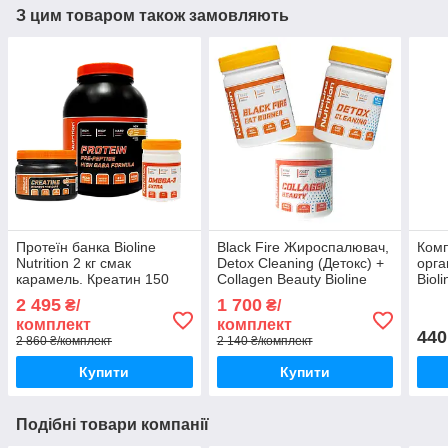
З цим товаром також замовляють
Протеїн банка Bioline
Black Fire Жироспалювач,
Ком
Nutrition 2 кг смак
Detox Cleaning (Детокс) +
орга
карамель. Креатин 150
Collagen Beauty Bioline
Biol
капсул. Омега 3 120
Nutrition
2 495
1 700
₴/
₴/
капсул
комплект
комплект
440
2 860 ₴/комплект
2 140 ₴/комплект
Купити
Купити
Подібні товари компанії