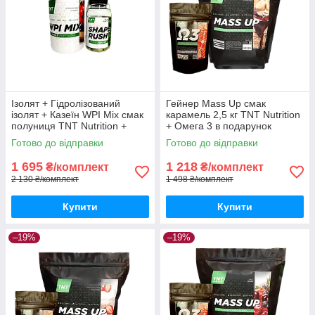
Ізолят + Гідролізований
Гейнер Mass Up смак
ізолят + Казеїн WPI Mix смак
карамель 2,5 кг TNT Nutrition
полуниця TNT Nutrition +
+ Омега 3 в подарунок
Shape Rush
Готово до відправки
Готово до відправки
1 695
1 218
₴/комплект
₴/комплект
2 130 ₴/комплект
1 498 ₴/комплект
Купити
Купити
–19%
–19%