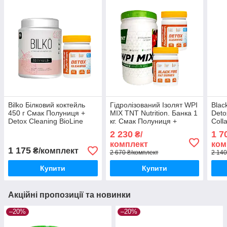
Bilko Білковий коктейль
Гідролізований Ізолят WPI
Blac
450 г Смак Полуниця +
MIX TNT Nutrition. Банка 1
Deto
Detox Cleaning BioLine
кг. Смак Полуниця +
Coll
Nutrition 60 капсул
BLACK FIRE Fat Burner +
Nutri
2 230
1 7
₴/
DETOX
комплект
ком
1 175
₴/комплект
2 670 ₴/комплект
2 140
Купити
Купити
Акційні пропозиції та новинки
–20%
–20%