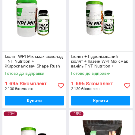
Ізолят WPI Mix смак шоколад
Ізолят + Гідролізований
TNT Nutrition +
ізолят + Казеїн WPI Mix смак
Жироспалювач Shape Rush
ваніль TNT Nutrition +
Жироспалювач Shape Rush
Готово до відправки
Готово до відправки
1 695
1 695
₴/комплект
₴/комплект
2 130 ₴/комплект
2 130 ₴/комплект
Купити
Купити
–20%
–19%