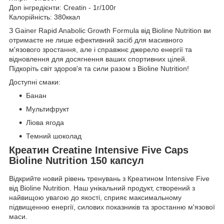
Доп інгредієнти: Creatin - 1г/100г
Калорійність: 380ккал
З Gainer Rapid Anabolic Growth Formula від Bioline Nutrition ви
отримаєте не лише ефективний засіб для масивного
м'язового зростання, але і справжнє джерело енергії та
відновлення для досягнення ваших спортивних цілей.
Підкоріть світ здоров'я та сили разом з Bioline Nutrition!
Доступні смаки:
Банан
Мультифрукт
Ліова ягода
Темний шоколад
Креатин Creatine Intensive Five Caps
Bioline Nutrition 150 капсул
Відкрийте новий рівень тренувань з Креатином Intensive Five
від Bioline Nutrition. Наш унікальний продукт, створений з
найвищою увагою до якості, сприяє максимальному
підвищенню енергії, силових показників та зростанню м'язової
маси.