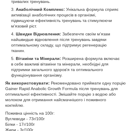
тривалих тренувань.
Анаболічний Комплекс:
Унікальна формула сприяє
активізації анаболічних процесів в організмі,
підвищуючи ефективність тренувань та стимулюючи
м'язовий ріст.
Швидке Відновлення:
Забезпечте своїм м'язам
найшвидше відновлення після тренувань завдяки
оптимальному складу, що підтримує регенерацію
тканин.
Вітаміни та Мінерали:
Розширена формула включає
в себе важливі вітаміни та мінерали, необхідні для
підтримки загального здоров'я та оптимального
функціонування організму.
Як використовувати:
Рекомендовано приймати одну порцію
Gainer Rapid Anabolic Growth Formula після тренувань для
оптимальної ефективності. Змішайте порцію з водою або
молоком для отримання найсмачнішого і поживного
коктейлю.
Поживна цінність на 100г:
Вуглеводи - 73г/100г
Білки - 17г/100г
Жири - 3г/100г