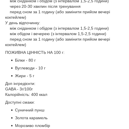
між сніданком і обідом (з інтервалом 1,5-2,5 години)
через 20-30 хвилин після тренування
перед сном за 1 годину (або замінити прийом вечері
коктейлем)
У день відпочинку:
між сніданком і обідом (з інтервалом 1,5-2,5 години)
між обідом і вечерею (з інтервалом 1,5-2,5 години)
перед сном за 1 годину (або замінити прийом вечері
коктейлем)
ПОЖИВНА ЦІННІСТЬ НА 100 г:
Білки - 80 г
Вуглеводи - 10 г
Жири - 5 г
Доп інгредієнти:
GABA - 3г/100г
Калорійність: 400 ккал
Доступні смаки:
Суничний пунш
Золота карамель
Морозиво пломбір