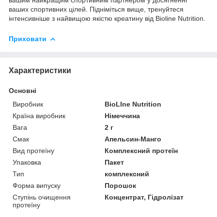
ваших спортивних цілей. Підніміться вище, тренуйтеся
інтенсивніше з найвищою якістю креатину від Bioline Nutrition.
Приховати
Характеристики
Основні
Виробник
BioLIne Nutrition
Країна виробник
Німеччина
Вага
2 г
Смак
Апельсин-Манго
Вид протеїну
Комплексний протеїн
Упаковка
Пакет
Тип
комплексний
Форма випуску
Порошок
Ступінь очищення
Концентрат, Гідролізат
протеїну