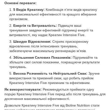
Основні переваги:
5 Видів Креатину:
Комбінація п'яти видів креатину
для максимальної ефективності та кращого вбирання
організмом.
Енергія та Витривалість:
Підвищте ваші
тренування завдяки ефективній підтримці енергії та
витривалості, яку надає Креатин Intensive Five.
Швидке Відновлення:
Сприяє прискореному
відновленню після інтенсивних тренувань,
забезпечуючи максимальну регенерацію м'язів.
Збільшення Силових Показників:
Підтримайте та
збільште свої силові показники, покращуючи результати
тренувань.
Висока Розчинність та Нейтральний Смак:
Зручне
використання та приємний смак, що робить прийом
Креатину Intensive Five приємним та ефективним.
Як використовувати:
Рекомендується приймати одну
порцію Креатину Intensive Five перед або після тренувань для
досягнення максимальної ефективності.
Дозвольте Креатину Intensive Five від Bioline Nutrition стати
вашим найкращим спортивним партнером у досягненні