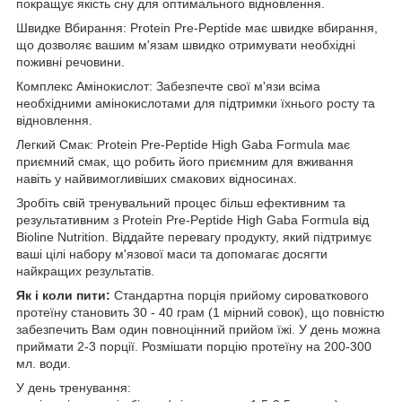
покращує якість сну для оптимального відновлення.
Швидке Вбирання: Protein Pre-Peptide має швидке вбирання,
що дозволяє вашим м'язам швидко отримувати необхідні
поживні речовини.
Комплекс Амінокислот: Забезпечте свої м'язи всіма
необхідними амінокислотами для підтримки їхнього росту та
відновлення.
Легкий Смак: Protein Pre-Peptide High Gaba Formula має
приємний смак, що робить його приємним для вживання
навіть у найвимогливіших смакових відносинах.
Зробіть свій тренувальний процес більш ефективним та
результативним з Protein Pre-Peptide High Gaba Formula від
Bioline Nutrition. Віддайте перевагу продукту, який підтримує
ваші цілі набору м'язової маси та допомагає досягти
найкращих результатів.
Як і коли пити:
Стандартна порція прийому сироваткового
протеїну становить 30 - 40 грам (1 мірний совок), що повністю
забезпечить Вам один повноцінний прийом їжі. У день можна
приймати 2-3 порції. Розмішати порцію протеїну на 200-300
мл. води.
У день тренування: