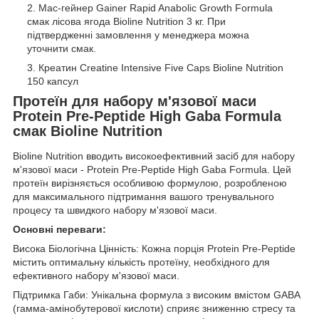
Мас-гейнер Gainer Rapid Anabolic Growth Formula
смак лісова ягода Bioline Nutrition 3 кг. При
підтвердженні замовлення у менеджера можна
уточнити смак.
Креатин Creatine Intensive Five Caps Bioline Nutrition
150 капсул
Протеїн для набору м'язової маси
Protein Pre-Peptide High Gaba Formula
смак Bioline Nutrition
Bioline Nutrition вводить високоефективний засіб для набору
м'язової маси - Protein Pre-Peptide High Gaba Formula. Цей
протеїн вирізняється особливою формулою, розробленою
для максимального підтримання вашого тренувального
процесу та швидкого набору м'язової маси.
Основні переваги:
Висока Біологічна Цінність: Кожна порція Protein Pre-Peptide
містить оптимальну кількість протеїну, необхідного для
ефективного набору м'язової маси.
Підтримка Габи: Унікальна формула з високим вмістом GABA
(гамма-амінобутерової кислоти) сприяє зниженню стресу та