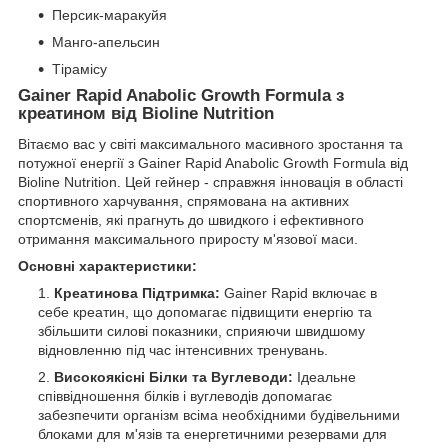
Персик-маракуйя
Манго-апельсин
Тірамісу
Gainer Rapid Anabolic Growth Formula з
креатином від Bioline Nutrition
Вітаємо вас у світі максимального масивного зростання та
потужної енергії з Gainer Rapid Anabolic Growth Formula від
Bioline Nutrition. Цей гейнер - справжня інновація в області
спортивного харчування, спрямована на активних
спортсменів, які прагнуть до швидкого і ефективного
отримання максимального приросту м'язової маси.
Основні характеристики:
Креатинова Підтримка:
Gainer Rapid включає в
себе креатин, що допомагає підвищити енергію та
збільшити силові показники, сприяючи швидшому
відновленню під час інтенсивних тренувань.
Високоякісні Білки та Вуглеводи:
Ідеальне
співвідношення білків і вуглеводів допомагає
забезпечити організм всіма необхідними будівельними
блоками для м'язів та енергетичними резервами для