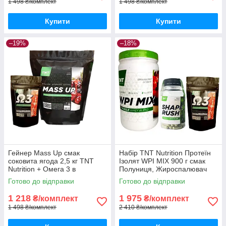
1 498 ₴/комплект
1 498 ₴/комплект
Купити
Купити
–19%
–18%
Гейнер Mass Up смак
Набір TNT Nutrition Протеїн
соковита ягода 2,5 кг TNT
Ізолят WPI MIX 900 г смак
Nutrition + Омега 3 в
Полуниця, Жироспалювач
подарунок
Shape Rush, Риб'ячий Жир
Готово до відправки
Готово до відправки
Omega-3Корисний
протеїновий
1 218
1 975
₴/комплект
₴/комплект
1 498 ₴/комплект
2 410 ₴/комплект