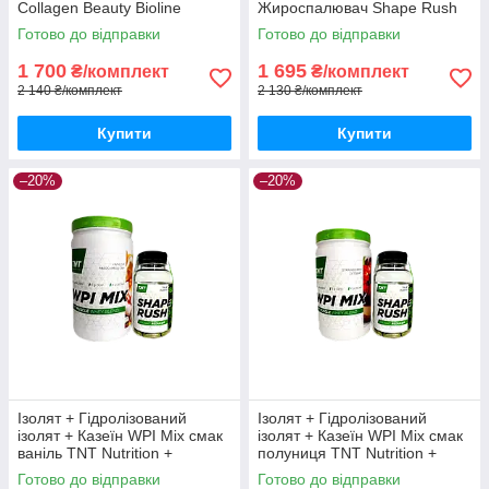
Collagen Beauty Bioline
Жироспалювач Shape Rush
Nutrition
Готово до відправки
Готово до відправки
1 700
1 695
₴/комплект
₴/комплект
2 140 ₴/комплект
2 130 ₴/комплект
Купити
Купити
–20%
–20%
Ізолят + Гідролізований
Ізолят + Гідролізований
ізолят + Казеїн WPI Mix смак
ізолят + Казеїн WPI Mix смак
ваніль TNT Nutrition +
полуниця TNT Nutrition +
Жироспалювач Shape Rush
Shape Rush
Готово до відправки
Готово до відправки