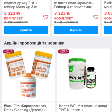
смаком суниці 2 кг +
кг пакет смак карамель.
Bioli
гейнер Mass Up 3 кг +
Гейнер 3 кг пакет смак
манг
креатин + шейкер
мультифрукт + Креатин і
Кре
3 323
3 323
3 0
₴/
₴/
Шейкер
комплект
комплект
ком
3 568 ₴/комплект
3 568 ₴/комплект
3 250
Купити
Купити
Акційні пропозиції та новинки
–21%
–20%
Black Fire Жироспалювач,
Ізолят WPI Mix смак шоколад
Detox Cleaning (Детокс) +
TNT Nutrition +