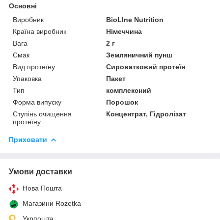
Основні
Виробник
BioLIne Nutrition
Країна виробник
Німеччина
Вага
2 г
Смак
Земляничний пунш
Вид протеїну
Сироватковий протеїн
Упаковка
Пакет
Тип
комплексний
Форма випуску
Порошок
Ступінь очищення
Концентрат, Гідролізат
протеїну
Приховати
Умови доставки
Нова Пошта
Магазини Rozetka
Укрпошта