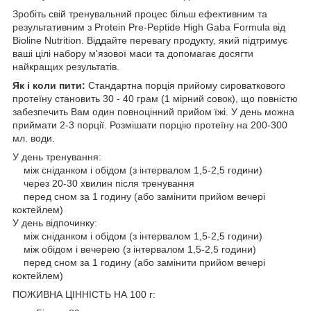
Зробіть свій тренувальний процес більш ефективним та
результативним з Protein Pre-Peptide High Gaba Formula від
Bioline Nutrition. Віддайте перевагу продукту, який підтримує
ваші цілі набору м'язової маси та допомагає досягти
найкращих результатів.
Як і коли пити:
Стандартна порція прийому сироваткового
протеїну становить 30 - 40 грам (1 мірний совок), що повністю
забезпечить Вам один повноцінний прийом їжі. У день можна
приймати 2-3 порції. Розмішати порцію протеїну на 200-300
мл. води.
У день тренування:
між сніданком і обідом (з інтервалом 1,5-2,5 години)
через 20-30 хвилин після тренування
перед сном за 1 годину (або замінити прийом вечері
коктейлем)
У день відпочинку:
між сніданком і обідом (з інтервалом 1,5-2,5 години)
між обідом і вечерею (з інтервалом 1,5-2,5 години)
перед сном за 1 годину (або замінити прийом вечері
коктейлем)
ПОЖИВНА ЦІННІСТЬ НА 100 г: