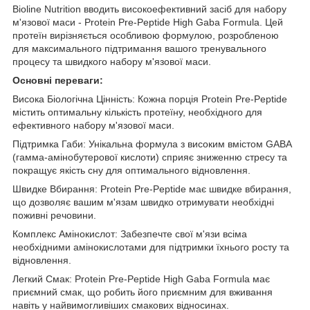
Bioline Nutrition вводить високоефективний засіб для набору
м'язової маси - Protein Pre-Peptide High Gaba Formula. Цей
протеїн вирізняється особливою формулою, розробленою
для максимального підтримання вашого тренувального
процесу та швидкого набору м'язової маси.
Основні переваги:
Висока Біологічна Цінність: Кожна порція Protein Pre-Peptide
містить оптимальну кількість протеїну, необхідного для
ефективного набору м'язової маси.
Підтримка Габи: Унікальна формула з високим вмістом GABA
(гамма-амінобутерової кислоти) сприяє зниженню стресу та
покращує якість сну для оптимального відновлення.
Швидке Вбирання: Protein Pre-Peptide має швидке вбирання,
що дозволяє вашим м'язам швидко отримувати необхідні
поживні речовини.
Комплекс Амінокислот: Забезпечте свої м'язи всіма
необхідними амінокислотами для підтримки їхнього росту та
відновлення.
Легкий Смак: Protein Pre-Peptide High Gaba Formula має
приємний смак, що робить його приємним для вживання
навіть у найвимогливіших смакових відносинах.