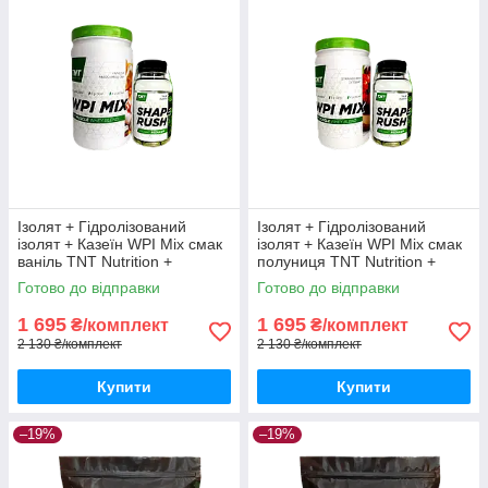
Ізолят + Гідролізований
Ізолят + Гідролізований
ізолят + Казеїн WPI Mix смак
ізолят + Казеїн WPI Mix смак
ваніль TNT Nutrition +
полуниця TNT Nutrition +
Жироспалювач Shape Rush
Shape Rush
Готово до відправки
Готово до відправки
1 695
1 695
₴/комплект
₴/комплект
2 130 ₴/комплект
2 130 ₴/комплект
Купити
Купити
–19%
–19%