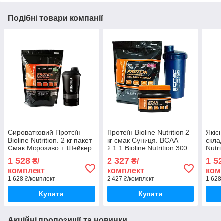
Подібні товари компанії
Сироватковий Протеїн
Протеїн Bioline Nutrition 2
Якіс
Bioline Nutrition. 2 кг пакет
кг смак Суниця. BCAA
склад
Смак Морозиво + Шейкер
2:1:1 Bioline Nutrition 300
Nutr
капсул і Шейкер
мара
1 528
2 327
1 5
₴/
₴/
комплект
комплект
ком
1 628 ₴/комплект
2 427 ₴/комплект
1 628
Купити
Купити
Акційні пропозиції та новинки