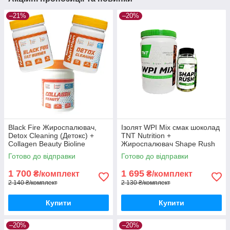
–21%
–20%
Black Fire Жироспалювач,
Ізолят WPI Mix смак шоколад
Detox Cleaning (Детокс) +
TNT Nutrition +
Collagen Beauty Bioline
Жироспалювач Shape Rush
Nutrition
Готово до відправки
Готово до відправки
1 700
1 695
₴/комплект
₴/комплект
2 140 ₴/комплект
2 130 ₴/комплект
Купити
Купити
–20%
–20%