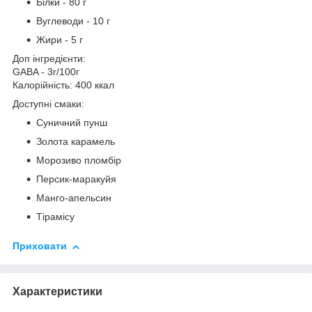
Білки - 80 г
Вуглеводи - 10 г
Жири - 5 г
Доп інгредієнти:
GABA - 3г/100г
Калорійність: 400 ккал
Доступні смаки:
Суничний пунш
Золота карамель
Морозиво пломбір
Персик-маракуйя
Манго-апельсин
Тірамісу
Приховати
Характеристики