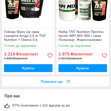
Гейнер Mass Up смак
Набір TNT Nutrition Протеїн
соковита ягода 2,5 кг TNT
Ізолят WPI MIX 900 г смак
Nutrition + Омега 3 в
Полуниця, Жироспалювач
подарунок
Shape Rush, Риб'ячий Жир
Готово до відправки
Готово до відправки
Omega-3Корисний
протеїновий
1 218
1 975
₴/комплект
₴/комплект
1 498 ₴/комплект
2 410 ₴/комплект
Купити
Купити
Показати ще
Про нас
97% позитивних з 115 відгуків за рік