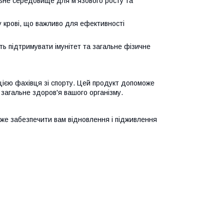
ьне середовище для м'язового росту та
у крові, що важливо для ефективності
ть підтримувати імунітет та загальне фізичне
цією фахівця зі спорту. Цей продукт допоможе
 загальне здоров'я вашого організму.
оже забезпечити вам відновлення і підживлення