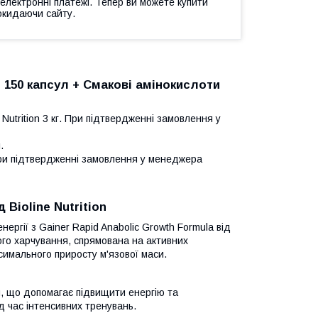
 електронні платежі. Тепер ви можете купити
окидаючи сайту.
н 150 капсул + Смакові амінокислоти
 Nutrition 3 кг. При підтвердженні замовлення у
.
. При підтвердженні замовлення у менеджера
 Bioline Nutrition
нергії з Gainer Rapid Anabolic Growth Formula від
вного харчування, спрямована на активних
симального приросту м'язової маси.
н, що допомагає підвищити енергію та
 час інтенсивних тренувань.