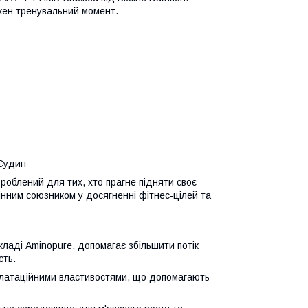
жен тренувальний момент.
 Судин
роблений для тих, хто прагне підняти своє
інним союзником у досягненні фітнес-цілей та
складі Aminopure, допомагає збільшити потік
сть.
илатаційними властивостями, що допомагають