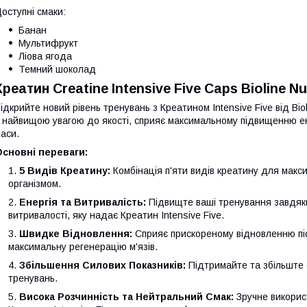
оступні смаки:
Банан
Мультифрукт
Ліова ягода
Темний шоколад
Креатин Creatine Intensive Five Caps Bioline Nu
ідкрийте новий рівень тренувань з Креатином Intensive Five від Bio
 найвищою увагою до якості, сприяє максимальному підвищенню ене
аси.
сновні переваги:
5 Видів Креатину:
Комбінація п'яти видів креатину для макс
організмом.
Енергія та Витривалість:
Підвищте ваші тренування завдяки 
витривалості, яку надає Креатин Intensive Five.
Швидке Відновлення:
Сприяє прискореному відновленню піс
максимальну регенерацію м'язів.
Збільшення Силових Показників:
Підтримайте та збільште 
тренувань.
Висока Розчинність та Нейтральний Смак:
Зручне викорис