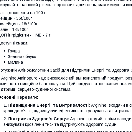
ирушайте на новий рівень спортивних досягнень, максимізуючи ко
піввідношення на 100 г:
ейцин - 36г/100г
золейцин - 18г/100г
алін - 18г/100г
ОП інгрідієнти - HMB - 7 г
оступні смаки:
Груша
Зелене яблуко
Малина
отужний Амінокислотний Засіб для Підтримки Енергії та Здоров'я
rginine Aminopure - це високоякісний амінокислотний продукт, роз
ізичне та емоційне благополуччя. Цей продукт стане вашим незам
ідтримці серцево-судинної системи.
Основні Переваги:
Підвищення Енергії та Витривалості:
Arginine, входячи в 
крові до м'язів, підвищуючи ефективність тренувань та витривалі
Підтримка Здоров'я Серця:
Arginine відомий своїми васод
знижувати кров'яний тиск та підтримують здоров'я судин.