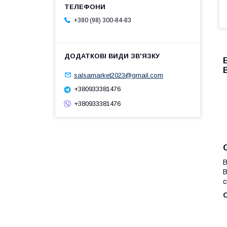
+380 (98) 300-84-83
salsamarket2023@gmail.com
+380933381476
+380933381476
В
B
с
О