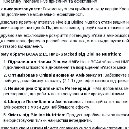
Креатину Intensive Five приємним та ефективним.
Як використовувати:
Рекомендується приймати одну порцію Креати
ля досягнення максимальної ефективності.
озвольте Креатину Intensive Five від Bioline Nutrition стати ваши
аших спортивних цілей. Підніміться вище, тренуйтеся інтенсивніше з
аруємо вам ексклюзивне розкриття потенціалу м'язів з амінокислота
я неповторна формула розроблена для тих, хто завжди шукає найе
иттєвого відновлення.
ому обрати BCAA 2:1:1 HMB-Stacked від Bioline Nutrition:
Підсилення з Новим Рівнем HMB:
Наші BCAA збагачені HMB 
підсилення м'язового відновлення та покращення м'язової маси.
Оптимізоване Співвідношення Aмінокислот:
Забезпечте с
лейцину, ізолейцину та валіну (2:1:1) для ефективного підтрима
Неймовірна Сприяльність Регенерації:
HMB допомагає зме
регенерацію, що робить ваші тренування ще продуктивнішими.
Швидке Поглиблення Амінокислот:
Інноваційна технологія
амінокислот в м'язи для найбільшого ефекту.
Якість від Bioline Nutrition:
Продукт виробляється за високим
використовуючи тільки найчистіші інгредієнти.
озвольте своїм м'язам відчути справжню силу з амінокислотами BCAA