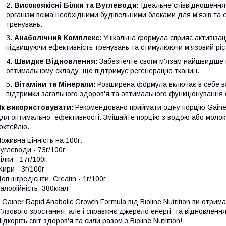
Високоякісні Білки та Вуглеводи:
Ідеальне співвідношення 
організм всіма необхідними будівельними блоками для м'язів та
тренувань.
Анаболічний Комплекс:
Унікальна формула сприяє активізації
підвищуючи ефективність тренувань та стимулюючи м'язовий ріс
Швидке Відновлення:
Забезпечте своїм м'язам найшвидше 
оптимальному складу, що підтримує регенерацію тканин.
Вітаміни та Мінерали:
Розширена формула включає в себе важ
підтримки загального здоров'я та оптимального функціонування 
Як використовувати:
Рекомендовано приймати одну порцію Gainer 
ля оптимальної ефективності. Змішайте порцію з водою або молок
октейлю.
оживна цінність на 100г:
углеводи - 73г/100г
ілки - 17г/100г
ири - 3г/100г
оп інгредієнти: Creatin - 1г/100г
алорійність: 380ккал
 Gainer Rapid Anabolic Growth Formula від Bioline Nutrition ви отр
'язового зростання, але і справжнє джерело енергії та відновлен
ідкоріть світ здоров'я та сили разом з Bioline Nutrition!