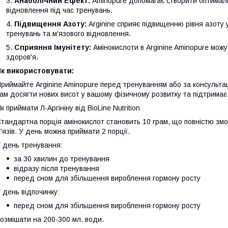
Анаболічний Ефект:
Aminopure допомагає створити оптимал
відновлення під час тренувань.
Підвищення Азоту:
Arginine сприяє підвищенню рівня азоту 
тренувань та м'язового відновлення.
Сприяння Імунітету:
Амінокислоти в Arginine Aminopure можу
здоров'я.
Як використовувати:
риймайте Arginine Aminopure перед тренуванням або за консульта
ам досягти нових висот у вашому фізичному розвитку та підтримає
к приймати Л-Аргініну від BioLine Nutrition
тандартна порція амінокислот становить 10 грам, що повністю зм
'язів. У день можна приймати 2 порції.
 день тренування:
за 30 хвилин до тренування
відразу після тренування
перед сном для збільшення вироблення гормону росту
 день відпочинку:
перед сном для збільшення вироблення гормону росту
озмішати на 200-300 мл. води.