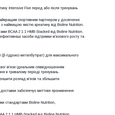
ну Intensive Five перед або після тренувань
м найкращим спортивним партнером у досягненні
 найвищою якістю креатину від Bioline Nutrition.
ми BCAA 2:1:1 HMB-Stacked від Bioline Nutrition.
фективніші засоби підтримки м'язового росту та
(β-гідроксі-метилбутірат) для максимального
вої м'язи ідеальним співвідношенням
ння в тривалому періоді тренувань.
ншити розпад м'язів та збільшити
 доставки забезпечує миттєве проникнення
и стандартами Bioline Nutrition,
 2:1:1 HMB-Stacked від Bioline Nutrition.