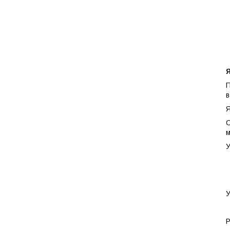
П
в
Я
С
м
У
У
Р