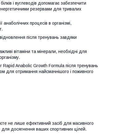
білків і вуглеводів допомагає забезпечити
 енергетичними резервами для тривалих
 анаболічних процесів в організмі,
т.
відновлення після тренувань завдяки
ливі вітаміни та мінерали, необхідні для
організму.
Rapid Anabolic Growth Formula після тренувань
ом для отримання найсмачнішого і поживного
имаєте не лише ефективний засіб для масивного
ня для досягнення ваших спортивних цілей.