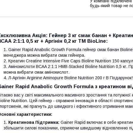
У компанії підключені
будь-який товар не п
Ексклюзивна Акція: Гейнер 3 кг смак банан + Креати
ВСАА 2:1:1 0,5 кг + Аргінін 0,2 кг ТМ BioLine
:
Gainer Rapid Anabolic Growth Formula гейнер смак банан Bioline
менеджера можна вибрати смак гейнера.
Креатин Creatine Intensive Five Caps Bioline Nutrition 150 капсул
Амінокислоти BCAA 2:1:1 HMB-Stacked Bioline Nutrition 0,5 кг
можна вибрати смак амінокислот.
Л-Аргінін Arginine Aminopure Bioline Nutrition 200 г В Подарунок!
Gainer Rapid Anabolic Growth Formula з креатином від
ітаємо вас у світі максимального масивного зростання та потужної е
ioline Nutrition. Цей гейнер - справжня інновація в області спорти
портсменів, які прагнуть до швидкого і ефективного отримання мак
сновні характеристики:
Креатинова Підтримка:
Gainer Rapid включає в себе креати
збільшити силові показники, сприяючи швидшому відновленню під