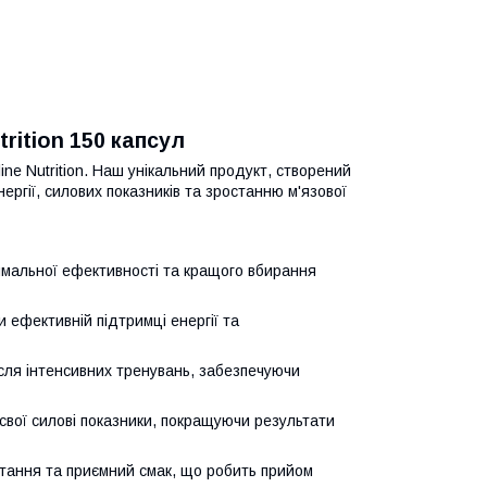
trition 150 капсул
line Nutrition. Наш унікальний продукт, створений
ргії, силових показників та зростанню м'язової
имальної ефективності та кращого вбирання
ефективній підтримці енергії та
ля інтенсивних тренувань, забезпечуючи
свої силові показники, покращуючи результати
тання та приємний смак, що робить прийом