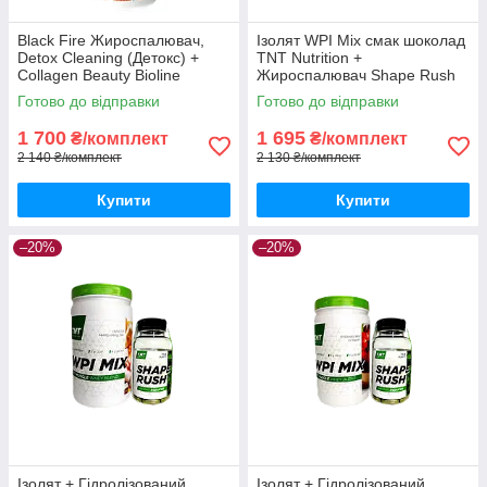
Black Fire Жироспалювач,
Ізолят WPI Mix смак шоколад
Detox Cleaning (Детокс) +
TNT Nutrition +
Collagen Beauty Bioline
Жироспалювач Shape Rush
Nutrition
Готово до відправки
Готово до відправки
1 700
1 695
₴/комплект
₴/комплект
2 140 ₴/комплект
2 130 ₴/комплект
Купити
Купити
–20%
–20%
Ізолят + Гідролізований
Ізолят + Гідролізований