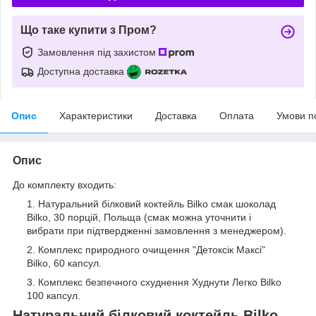
Що таке купити з Пром?
Замовлення під захистом
Доступна доставка
Опис
Характеристики
Доставка
Оплата
Умови п
Опис
До комплекту входить:
Натуральний білковий коктейль Bilko смак шоколад
Bilko, 30 порцій, Польща (смак можна уточнити і
вибрати при підтвердженні замовлення з менеджером).
Комплекс природного очищення "Детоксік Максі"
Bilko, 60 капсул.
Комплекс безпечного схуднення Худнути Легко Bilko
100 капсул.
Натуральний білковий коктейль Bilko