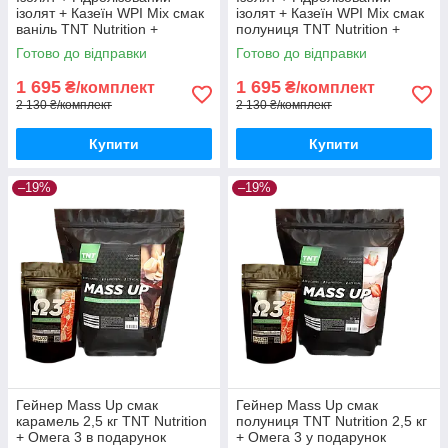
ізолят + Казеїн WPI Mix смак
ізолят + Казеїн WPI Mix смак
ваніль TNT Nutrition +
полуниця TNT Nutrition +
Жироспалювач Shape Rush
Shape Rush
Готово до відправки
Готово до відправки
1 695
1 695
₴/комплект
₴/комплект
2 130 ₴/комплект
2 130 ₴/комплект
Купити
Купити
–19%
–19%
Гейнер Mass Up смак
Гейнер Mass Up смак
карамель 2,5 кг TNT Nutrition
полуниця TNT Nutrition 2,5 кг
+ Омега 3 в подарунок
+ Омега 3 у подарунок