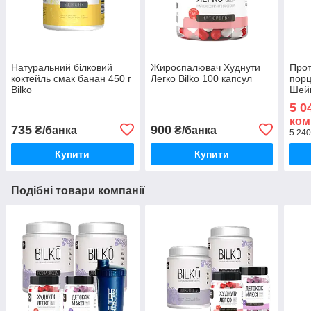
Натуральний білковий
Жироспалювач Худнути
Прот
коктейль смак банан 450 г
Легко Bilko 100 капсул
порц
Bilko
Шей
5 0
ком
735
900
₴/банка
₴/банка
5 240
Купити
Купити
Подібні товари компанії