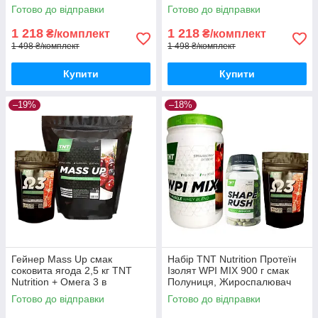
Готово до відправки
Готово до відправки
1 218
1 218
₴/комплект
₴/комплект
1 498 ₴/комплект
1 498 ₴/комплект
Купити
Купити
–19%
–18%
Гейнер Mass Up смак
Набір TNT Nutrition Протеїн
соковита ягода 2,5 кг TNT
Ізолят WPI MIX 900 г смак
Nutrition + Омега 3 в
Полуниця, Жироспалювач
подарунок
Shape Rush, Риб'ячий Жир
Готово до відправки
Готово до відправки
Omega-3Корисний
протеїновий