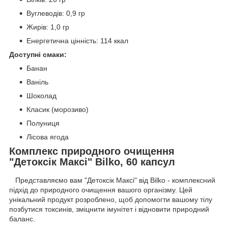
Вуглеводів: 0,9 гр
Жирів: 1,0 гр
Енергетична цінність: 114 ккал
Доступні смаки:
Банан
Ваніль
Шоколад
Класик (морозиво)
Полуниця
Лісова ягода
Комплекс природного очищення
"Детоксік Максі" Bilko, 60 капсул
Представляємо вам "Детоксік Максі" від Bilko - комплексний
підхід до природного очищення вашого організму. Цей
унікальний продукт розроблено, щоб допомогти вашому тілу
позбутися токсинів, зміцнити імунітет і відновити природний
баланс.