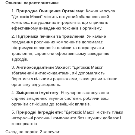
Основні характеристики:
Природне Очищення Організму:
Кожна капсула
"Детоксік Максі" містить потужний збалансований
комплекс натуральних інгредієнтів, що сприяють
ефективному виведенню токсинів з організму.
Підтримка печінки та травлення
: Унікальне
поєднання рослинних компонентів допомагає
підтримувати здоров'я печінки та покращувати
травлення, сприяючи ефективнішому виведенню
відходів.
Антиоксидантний Захист
: "Детоксік Максі"
збагачений антиоксидантами, які допомагають
боротися з вільними радикалами, захищаючи клітини
організму від ушкоджень.
Зміцнення імунітету
: Регулярне застосування
сприяє зміцненню імунної системи, роблячи ваш
організм стійкішим до зовнішніх впливів.
Природні Інгредієнти
: "Детоксік Максі" містить тільки
натуральні рослинні компоненти без штучних добавок і
консервантів.
Склад на порцію 2 капсули: