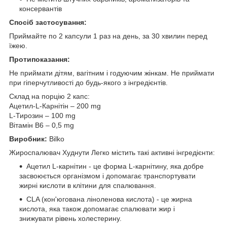
консервантів
Спосіб застосування:
Приймайте по 2 капсули 1 раз на день, за 30 хвилин перед
їжею.
Протипоказання:
Не приймати дітям, вагітним і годуючим жінкам. Не приймати
при гіперчутливості до будь-якого з інгредієнтів.
Склад на порцію 2 капс:
Ацетил-L-Карнітін – 200 mg
L-Тирозин – 100 mg
Вітамін В6 – 0,5 mg
Виробник:
Bilko
Жироспалювач Худнути Легко містить такі активні інгредієнти:
Ацетил L-карнітин - це форма L-карнітину, яка добре
засвоюється організмом і допомагає транспортувати
жирні кислоти в клітини для спалювання.
CLA (кон'югована ліноленова кислота) - це жирна
кислота, яка також допомагає спалювати жир і
знижувати рівень холестерину.