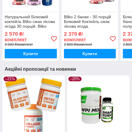
Натуральний Білковий
Bilko 2 банки - 30 порцій
Білк
коктейль Bilko смак лісова
Білковий Коктейль смак
банк
ягода 30 порцій. Bilko
лісова ягода.
полу
Жироспалювач. Bilko
Жироспалювач + Детокс
Жир
2 570
2 370
2 3
₴/
₴/
Детокс + Шейкер
комплект
комплект
ком
3 000 ₴/комплект
2 800 ₴/комплект
2 800
Купити
Купити
Акційні пропозиції та новинки
–21%
–20%