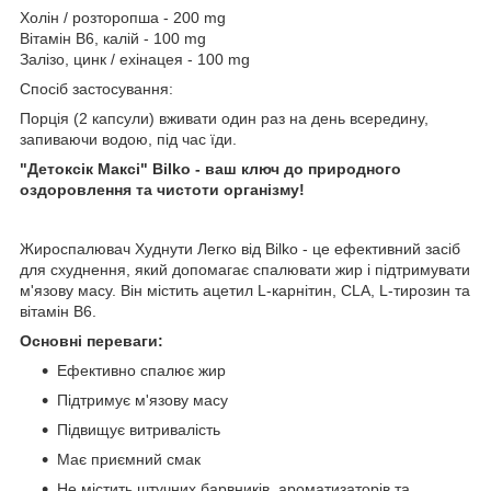
Холін / розторопша - 200 mg
Вітамін В6, калій - 100 mg
Залізо, цинк / ехінацея - 100 mg
Спосіб застосування:
Порція (2 капсули) вживати один раз на день всередину,
запиваючи водою, під час їди.
"Детоксік Максі" Bilko - ваш ключ до природного
оздоровлення та чистоти організму!
Жироспалювач Худнути Легко від Bilko - це ефективний засіб
для схуднення, який допомагає спалювати жир і підтримувати
м'язову масу. Він містить ацетил L-карнітин, CLA, L-тирозин та
вітамін В6.
Основні переваги:
Ефективно спалює жир
Підтримує м'язову масу
Підвищує витривалість
Має приємний смак
Не містить штучних барвників, ароматизаторів та