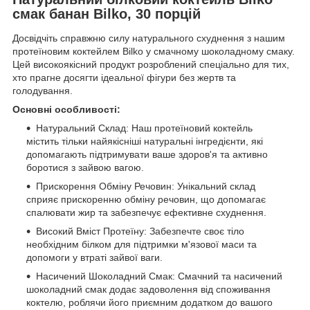
смак банан Bilko, 30 порцій
Досвідчіть справжню силу натурального схуднення з нашим
протеїновим коктейлем Bilko у смачному шоколадному смаку.
Цей високоякісний продукт розроблений спеціально для тих,
хто прагне досягти ідеальної фігури без жертв та
голодування.
Основні особливості:
Натуральний Склад: Наш протеїновий коктейль
містить тільки найякісніші натуральні інгредієнти, які
допомагають підтримувати ваше здоров'я та активно
боротися з зайвою вагою.
Прискорення Обміну Речовин: Унікальний склад
сприяє прискоренню обміну речовин, що допомагає
спалювати жир та забезпечує ефективне схуднення.
Високий Вміст Протеїну: Забезпечте своє тіло
необхідним білком для підтримки м'язової маси та
допомоги у втраті зайвої ваги.
Насичений Шоколадний Смак: Смачний та насичений
шоколадний смак додає задоволення від споживання
коктелю, роблячи його приємним додатком до вашого