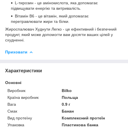
L-тирозин - це амінокислота, яка допомагає
підвищувати енергію та витривалість.
Вітамін В6 - це вітамін, який допомагає
перетравлювати жири та білки.
Жироспалювач Худнути Легко - це ефективний і безпечний
продукт, який може допомогти вам досягти ваших цілей у
схудненні.
Приховати
Характеристики
Основні
Виробник
Bilko
Країна виробник
Польща
Вага
0.9 г
Смак
Банан
Вид протеїну
Комплексний протеїн
Упаковка
Пластикова банка