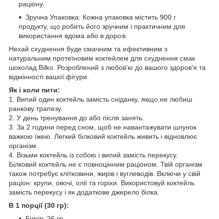
раціону.
Зручна Упаковка: Кожна упаковка містить 900 г
продукту, що робить його зручним і практичним для
використання вдома або в дорозі.
Нехай схуднення буде смачним та ефективним з
натуральним протеїновим коктейлем для схуднення смак
шоколад Bilko. Розроблений з любов'ю до вашого здоров'я та
відмінності вашої фігури.
Як і коли пити:
1. Випий один коктейль замість сніданку, якщо не любиш
ранкову трапезу.
2. У день тренування до або після занять.
3. За 2 години перед сном, щоб не навантажувати шлунок
важкою їжею. Легкий білковий коктейль живить і відновлює
організм.
4. Візьми коктейль із собою і випий замість перекусу.
Білковий коктейль не є повноцінним раціоном. Твій організм
також потребує клітковини, жирів і вуглеводів. Включи у свій
раціон: крупи, овочі, олії та горіхи. Використовуй коктейль
замість перекусу і як додаткове джерело білка.
В 1 порції (30 гр):
Білків: 26 гр