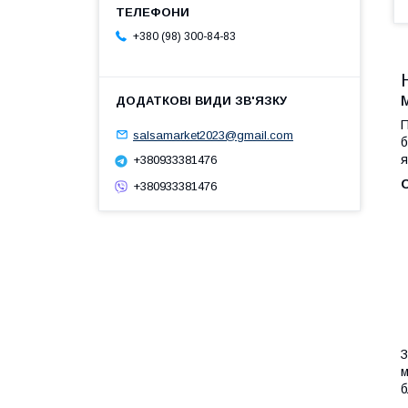
+380 (98) 300-84-83
П
salsamarket2023@gmail.com
б
я
+380933381476
+380933381476
З
м
б