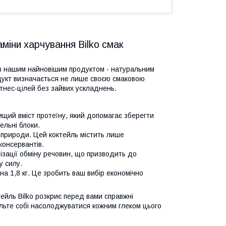
міни харчування Bilko смак
 з нашим найновішим продуктом - натуральним
одукт визначається не лише своєю смаковою
тнес-цілей без зайвих ускладнень.
ищий вміст протеїну, який допомагає зберегти
ельні блоки.
природи. Цей коктейль містить лише
консервантів.
ізації обміну речовин, що призводить до
у силу.
а 1,8 кг. Це зробить ваш вибір економічно
ейль Bilko розкриє перед вами справжні
льте собі насолоджуватися кожним глеком цього