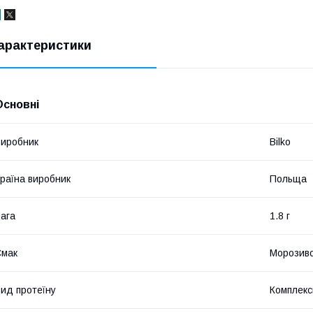
арактеристики
Основні
иробник
Bilko
раїна виробник
Польща
ага
1.8 г
Смак
Морозив
ид протеїну
Комплекс