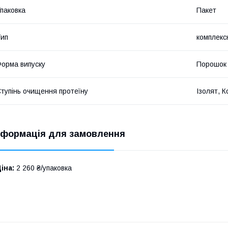
паковка
Пакет
ип
комплекс
орма випуску
Порошок
тупінь очищення протеїну
Ізолят, 
нформація для замовлення
іна:
2 260 ₴/упаковка