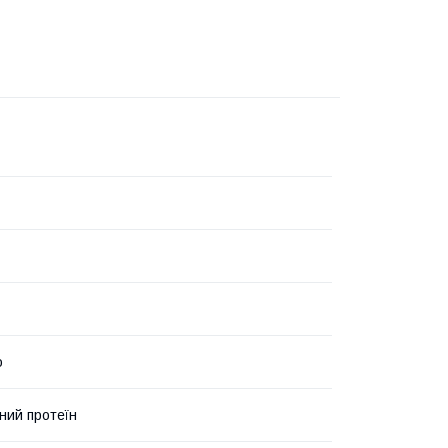
о
ний протеїн