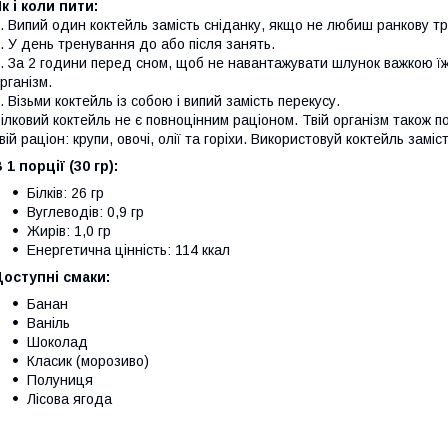
к і коли пити:
. Випий один коктейль замість сніданку, якщо не любиш ранкову тр
. У день тренування до або після занять.
. За 2 години перед сном, щоб не навантажувати шлунок важкою їж
рганізм.
. Візьми коктейль із собою і випий замість перекусу.
ілковий коктейль не є повноцінним раціоном. Твій організм також по
вій раціон: крупи, овочі, олії та горіхи. Використовуй коктейль замі
 1 порції (30 гр):
Білків: 26 гр
Вуглеводів: 0,9 гр
Жирів: 1,0 гр
Енергетична цінність: 114 ккал
оступні смаки:
Банан
Ваніль
Шоколад
Класик (морозиво)
Полуниця
Лісова ягода