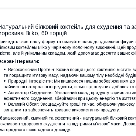
Натуральний білковий коктейль для схудення та за
морозива Bilko, 60 порцій
риведіть своє тіло у форму та смакуйте шлях до ідеальної фігури
ілковим коктейлем Bilko у чарівному молочному виконанні. Цей пр
кістю, але й унікальним складом, який допомагає досягти ваших фі
Основні Переваги:
Високоякісний Протеїн: Кожна порція цього коктейлю містить в
та покращити м'язову масу, надаючи вашому тілу необхідні будів
Природні Інгредієнти: Ми пишаємося нашим зобов'язанням до 
найчистіші натуральні інгредієнти, вільні від штучних добавок та 
Активатор Схуднення: Унікальний склад продукту сприяє актив
ефективного схуднення, зберігаючи при цьому енергію та життєв
Великий Обсяг: Заощаджуйте гроші та час, обираючи упаковку н
вигідним та забезпечить тривале використання продукту.
балансований, смачний та ефективний - натуральний білковий кокт
ожливості здорового схуднення та підтримки м'язової маси. Дозво
лагородного шоколадного досвіду.