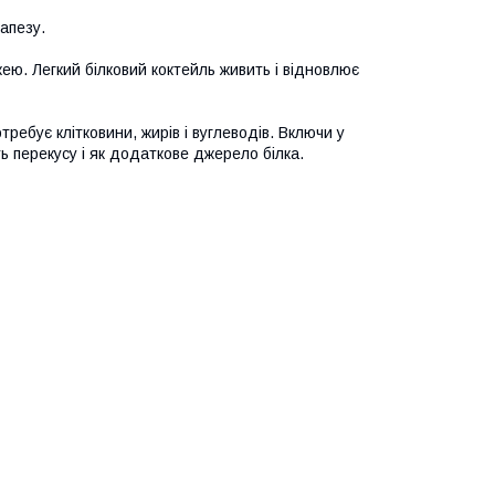
апезу.
ею. Легкий білковий коктейль живить і відновлює
требує клітковини, жирів і вуглеводів. Включи у
сть перекусу і як додаткове джерело білка.